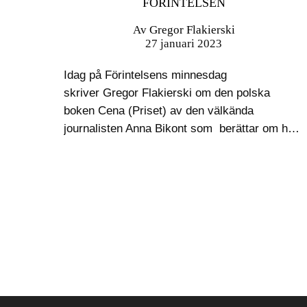
FÖRINTELSEN
Av
Gregor Flakierski
27 januari 2023
Idag på Förintelsens minnesdag
skriver Gregor Flakierski om den polska
boken Cena (Priset) av den välkända
journalisten Anna Bikont som berättar om hur
barn, som gömts undan nazisterna och
överlevt Förintelsen i Polen, blev föremål för
köpslagan efter kriget. Då andra världskriget…