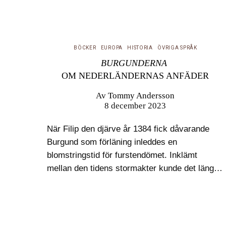
BÖCKER
EUROPA
HISTORIA
ÖVRIGA SPRÅK
BURGUNDERNA
OM NEDERLÄNDERNAS ANFÄDER
Av
Tommy Andersson
8 december 2023
När Filip den djärve år 1384 fick dåvarande
Burgund som förläning inleddes en
blomstringstid för furstendömet. Inklämt
mellan den tidens stormakter kunde det länge
förbli självständigt och utvecklas ekonomiskt
och bli till ett av Europas främsta
kulturområden, inte minst inom…