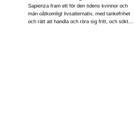
Sapienza fram ett för den tidens kvinnor och
män oåtkomligt livsalternativ, med tankefrihet
och rätt att handla och röra sig fritt, och sökte
med romanen också skapa den litterära
kvinnliga huvudperson som saknades…