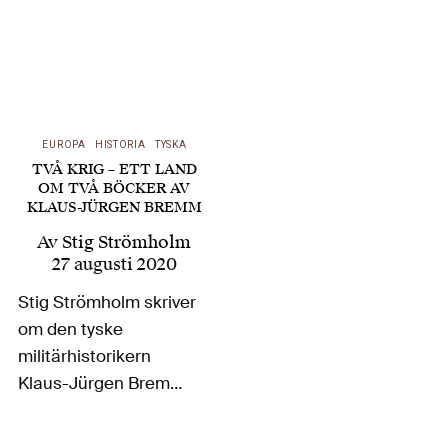
EUROPA
HISTORIA
TYSKA
TVÅ KRIG – ETT LAND
OM TVÅ BÖCKER AV
KLAUS-JÜRGEN BREMM
Av
Stig Strömholm
27 augusti 2020
Stig Strömholm skriver
om den tyske
militärhistorikern
Klaus-Jürgen Bremms
två detaljrika och
väldokumenterade