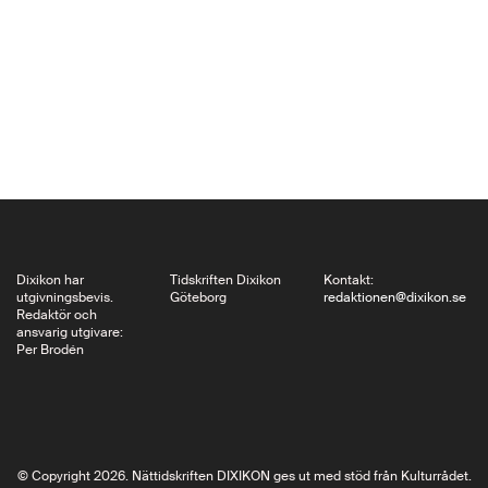
böcker om två krig
som inföll tätt: 1866
års krig mellan
Preussen och
Österrike i förbund
med Hannover,
Sachsen, de hessiska
furstendömena,
Baden, Württemberg
och Bayern -…
Dixikon har
Tidskriften Dixikon
Kontakt:
utgivningsbevis.
Göteborg
redaktionen@dixikon.se
Redaktör och
ansvarig utgivare:
Per Brodén
© Copyright 2026. Nättidskriften DIXIKON ges ut med stöd från Kulturrådet.