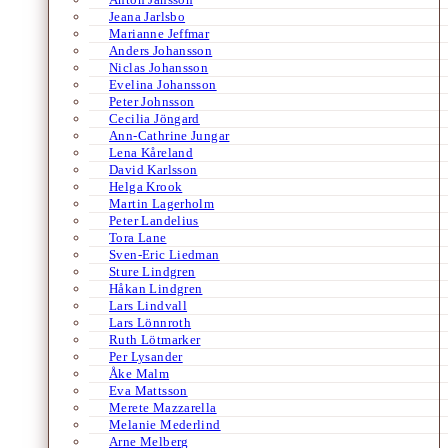
Jeana Jarlsbo
Marianne Jeffmar
Anders Johansson
Niclas Johansson
Evelina Johansson
Peter Johnsson
Cecilia Jöngard
Ann-Cathrine Jungar
Lena Kåreland
David Karlsson
Helga Krook
Martin Lagerholm
Peter Landelius
Tora Lane
Sven-Eric Liedman
Sture Lindgren
Håkan Lindgren
Lars Lindvall
Lars Lönnroth
Ruth Lötmarker
Per Lysander
Åke Malm
Eva Mattsson
Merete Mazzarella
Melanie Mederlind
Arne Melberg