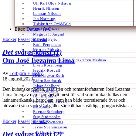
Ulf Karl Olov Nilsson
Henrik Nilsson
Lennart Nilsson
Jan Norming
Tidskriften Ord&Bild
Efter:
Datum /
A-Ö
Stina Otterberg
Magnus P. Ängsal
Böcker
Essäer
Spanska
Milorad Pejic
Ruth Pergament
Mattias Pirholt
Det svåras konst (1)
Anna Remmets
Om José Lezama Lima
Torsten Rönnerstrand Tidskriften Medusa
Ervin Rosenberg
Fredrik Rosvall
Av
Torbjörn Elensky
Hans-Ingvar Roth
18 augusti 2023
Björn Sandmark
Johan Sehlberg
Den kubanske poeten, essäisten och romanförfattaren José Lezama
Ola Sigurdson
Lima är en av dem som betytt mest för vad som brukar kallas den
Pernilla Ståhl
latinamerikanska barocken, som han både teoretiserade över och
Pernilla Ståhl (red.)
utövade i sina verk. Det gäller särskilt hans väldiga, gongoristiska…
Bo Stråth
Ragnar Strömberg
Stig Strömholm
Böcker
Essäer
Spanska
Fredrik Svenaeus
Jayne Svenungsson
Jan Henrik Swahn
Det svåras konst (2)