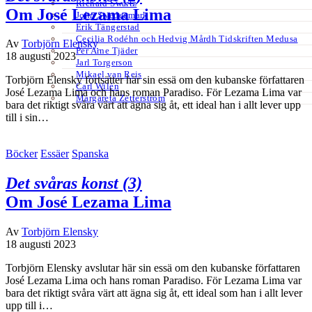
Richard Swartz
Om José Lezama Lima
John Swedenmark
Erik Tängerstad
Cecilia Rodéhn och Hedvig Mårdh Tidskriften Medusa
Av
Torbjörn Elensky
Per Arne Tjäder
18 augusti 2023
Jarl Torgerson
Mikael van Reis
Torbjörn Elensky fortsätter här sin essä om den kubanske författaren
Carl Wilén
José Lezama Lima och hans roman Paradiso. För Lezama Lima var
Margareta Zetterström
bara det riktigt svåra värt att ägna sig åt, ett ideal han i allt lever upp
till i sin…
Böcker
Essäer
Spanska
Det svåras konst (3)
Om José Lezama Lima
Av
Torbjörn Elensky
18 augusti 2023
Torbjörn Elensky avslutar här sin essä om den kubanske författaren
José Lezama Lima och hans roman Paradiso. För Lezama Lima var
bara det riktigt svåra värt att ägna sig åt, ett ideal som han i allt lever
upp till i…