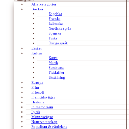
Alla kategorier
Böcker
Engelska
Franska
Italienska
Nordiska språk
Spanska
Tyska
Övriga språk
Essäer
Kultur
Konst
Musik
Scenkonst
Tidskrifter
Utställning
Europa
Film
Filosofi
Framtidsvägar
Historia
In memoriam
Lyrik
Minnesvägar
Naturvetenskap
Populism & värdekris