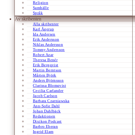
Religion
Samhälle
Språk
Av skribenten
Alla skribenter
Karl Ågerup
Ida Andersen
Erik Andersson
Niklas Andersson
Tommy Andersson
Robert Azar
Theresa Benér
Erik Bergqvist
Martin Berntson
Mårten Björk
Anders Björnsson
Clarissa Blomqvist
Cecilia Carlander
Jacob Carlson
Barbara Czarniawska
Ann-Sofie Dahl
Johan Dahlbäck
Redaktionen
Dixikon Podcast
Barbro Eberan
Ingrid Elam