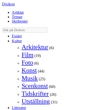
Dixikon
Artiklar
Teman
Skribenter
Essäer
Kultur
Arkitektur
(6)
Film
(19)
Foto
(6)
Konst
(44)
Musik
(25)
Scenkonst
(60)
Tidskrifter
(26)
Utställning
(31)
Litteratur