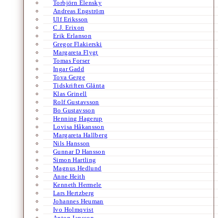
Torbjörn Elensky
Andreas Engström
Ulf Eriksson
C.J. Erixon
Erik Erlanson
Gregor Flakierski
Margareta Flygt
Tomas Forser
Ingar Gadd
Tova Gerge
Tidskriften Glänta
Klas Grinell
Rolf Gustavsson
Bo Gustavsson
Henning Hagerup
Lovisa Håkansson
Margareta Hallberg
Nils Hansson
Gunnar D Hansson
Simon Hartling
Magnus Hedlund
Anne Heith
Kenneth Hermele
Lars Hertzberg
Johannes Heuman
Ivo Holmqvist
Anton Jansson