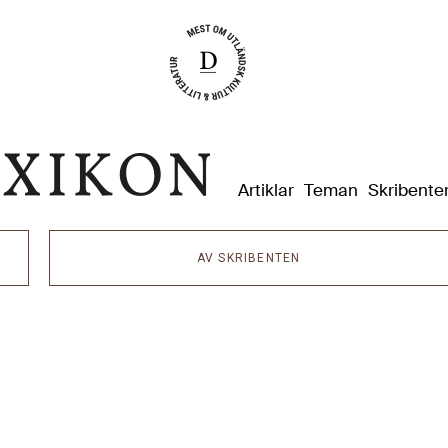
Dixikon
Artiklar
Teman
Skribente
AV SKRIBENTEN