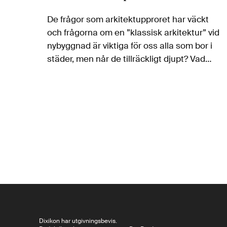
De frågor som arkitektupproret har väckt
och frågorna om en ”klassisk arkitektur” vid
nybyggnad är viktiga för oss alla som bor i
städer, men når de tillräckligt djupt? Vad
fordrar egentligen klimatomställningen av
arkitekturen och vilka positiva förändringar
kan den…
Dixikon har utgivningsbevis.