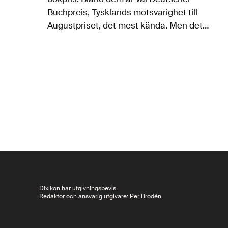
Buchpreis, Tysklands motsvarighet till
Augustpriset, det mest kända. Men det
kanske mest prestigefulla litteraturpriset är
Büchnerpriset, som i år fyller 100 år. Martin
Lagerholm skriver här…
Dixikon har utgivningsbevis.
Redaktör och ansvarig utgivare: Per Brodén