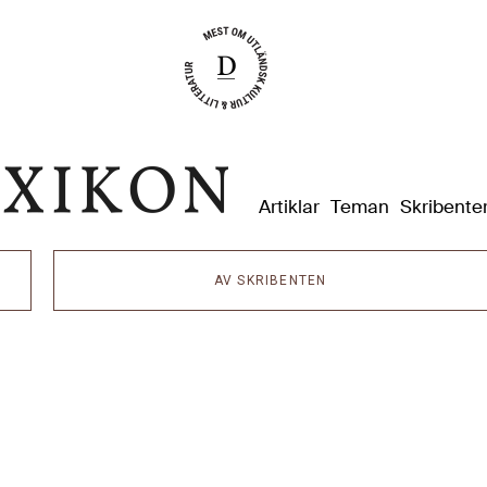
Dixikon
Artiklar
Teman
Skribente
AV SKRIBENTEN