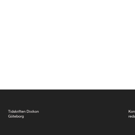
Tidskriften Dixikon
Kon
Göteborg
red