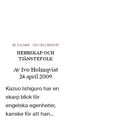
BLOGGAR
IVO HOLMQVIST
HERRSKAP OCH
TJÄNSTEFOLK
Av
Ivo Holmqvist
24 april 2009
Kazuo Ishiguro har en
skarp blick för
engelska egenheter,
kanske för att han
redan var sex år
gammal då han
lämnade Japan. Hans