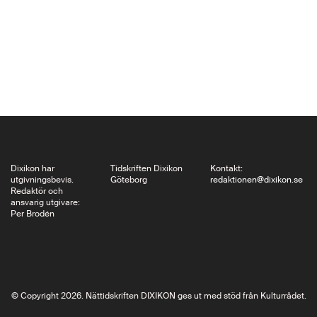
roman The…
Dixikon har
Tidskriften Dixikon
Kontakt:
utgivningsbevis.
Göteborg
redaktionen@dixikon.se
Redaktör och
ansvarig utgivare:
Per Brodén
© Copyright 2026. Nättidskriften DIXIKON ges ut med stöd från Kulturrådet.