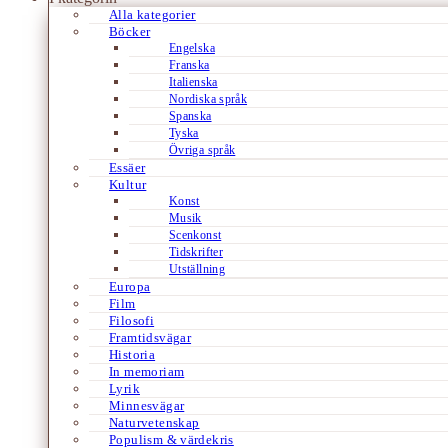
Alla kategorier
Böcker
Engelska
Franska
Italienska
Nordiska språk
Spanska
Tyska
Övriga språk
Essäer
Kultur
Konst
Musik
Scenkonst
Tidskrifter
Utställning
Europa
Film
Filosofi
Framtidsvägar
Historia
In memoriam
Lyrik
Minnesvägar
Naturvetenskap
Populism & värdekris