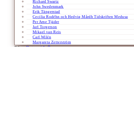
Richard Swartz
John Swedenmark
Erik Tängerstad
Cecilia Rodéhn och Hedvig Mårdh Tidskriften Medusa
Per Arne Tjäder
Jarl Torgerson
Mikael van Reis
Carl Wilén
Margareta Zetterström
Efter:
Datum /
A-Ö
Bloggar
En ledsen labrador – Kenneth Grahame
Av
Per Brodén
20 maj 2009
När den engelska barnboksklassikern The Wind in the Willows översatt
en bok som både på och…
Laddar fler artiklar
Dixikon har utgivningsbevis.