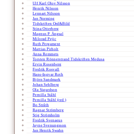
Ulf Karl Olov Nilsson
Henrik Nilsson
Lennart Nilsson
Jan Norming
Tidskriften Ord&Bild
Stina Otterberg
Magnus P. Ängsal
Milorad Pejic
Ruth Pergament
Mattias Pirholt
Anna Remmets
Torsten Rönnerstrand Tidskriften Medusa
Ervin Rosenberg
Fredrik Rosvall
Hans-Ingvar Roth
Björn Sandmark
Johan Sehlberg
Ola Sigurdson
Pernilla Ståhl
Pernilla Ståhl (red.)
Bo Stråth
Ragnar Strömberg
Stig Strömholm
Fredrik Svenaeus
Jayne Svenungsson
Jan Henrik Swahn