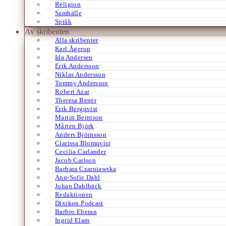
Religion
Samhälle
Språk
Av skribenten
Alla skribenter
Karl Ågerup
Ida Andersen
Erik Andersson
Niklas Andersson
Tommy Andersson
Robert Azar
Theresa Benér
Erik Bergqvist
Martin Berntson
Mårten Björk
Anders Björnsson
Clarissa Blomqvist
Cecilia Carlander
Jacob Carlson
Barbara Czarniawska
Ann-Sofie Dahl
Johan Dahlbäck
Redaktionen
Dixikon Podcast
Barbro Eberan
Ingrid Elam