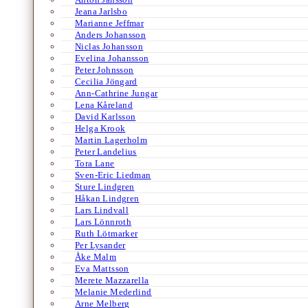
Jeana Jarlsbo
Marianne Jeffmar
Anders Johansson
Niclas Johansson
Evelina Johansson
Peter Johnsson
Cecilia Jöngard
Ann-Cathrine Jungar
Lena Kåreland
David Karlsson
Helga Krook
Martin Lagerholm
Peter Landelius
Tora Lane
Sven-Eric Liedman
Sture Lindgren
Håkan Lindgren
Lars Lindvall
Lars Lönnroth
Ruth Lötmarker
Per Lysander
Åke Malm
Eva Mattsson
Merete Mazzarella
Melanie Mederlind
Arne Melberg