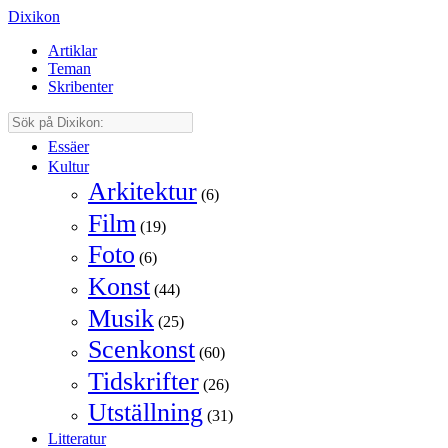
Dixikon
Artiklar
Teman
Skribenter
Essäer
Kultur
Arkitektur
(6)
Film
(19)
Foto
(6)
Konst
(44)
Musik
(25)
Scenkonst
(60)
Tidskrifter
(26)
Utställning
(31)
Litteratur