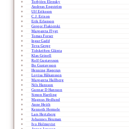
Torbjörn Elensky
Andreas Engström
Ulf Eriksson
C.J. Erixon
Erik Erlanson
Gregor Flakierski
Margareta Flygt
Tomas Forser
Ingar Gadd
Tova Gerge
Tidskriften Glänta
Klas Grinell
Rolf Gustavsson
Bo Gustavsson
Henning Hagerup
Lovisa Håkansson
Margareta Hallberg
Nils Hansson
Gunnar D Hansson
Simon Hartling
Magnus Hedlund
Anne Heith
Kenneth Hermele
Lars Hertzberg
Johannes Heuman
Ivo Holmqvist
Anton Jansson