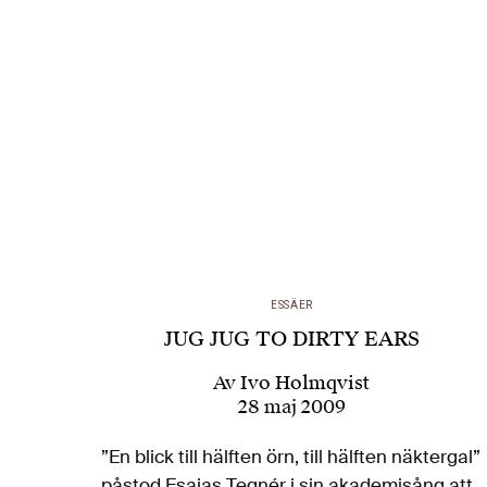
ESSÄER
JUG JUG TO DIRTY EARS
Av
Ivo Holmqvist
28 maj 2009
”En blick till hälften örn, till hälften näktergal”
påstod Esaias Tegnér i sin akademisång att