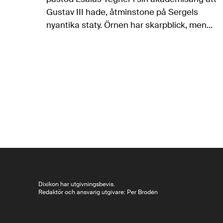
Gustav III hade, åtminstone på Sergels
nyantika staty. Örnen har skarpblick, men
vad har en näktergal? En blick mild såsom
duvans? Tegnérs motsatspar haltar,
särskilt…
Dixikon har utgivningsbevis.
Redaktör och ansvarig utgivare: Per Brodén