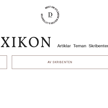
Dixikon
Artiklar
Teman
Skribente
AV SKRIBENTEN