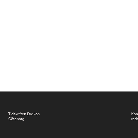
Tidskriften Dixikon
Kon
Göteborg
red