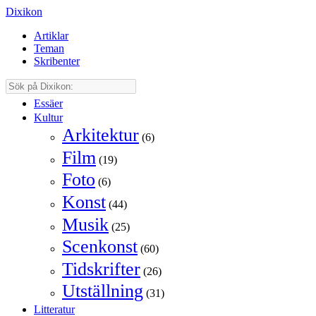
Dixikon
Artiklar
Teman
Skribenter
Essäer
Kultur
Arkitektur
(6)
Film
(19)
Foto
(6)
Konst
(44)
Musik
(25)
Scenkonst
(60)
Tidskrifter
(26)
Utställning
(31)
Litteratur