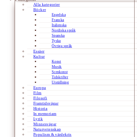
Alla kategorier
Böcker
Engelska
Franska
Italienska
Nordiska språk
Spanska
Tyska
Övriga språk
Essäer
Kultur
Konst
Musik
Scenkonst
Tidskrifter
Utställning
Europa
Film
Filosofi
Framtidsvägar
Historia
In memoriam
Lyrik
Minnesvägar
Naturvetenskap
Populism & värdekris