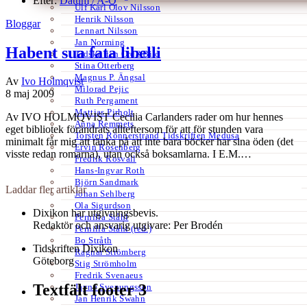
Efter:
Datum /
A-Ö
Ulf Karl Olov Nilsson
Henrik Nilsson
Bloggar
Lennart Nilsson
Jan Norming
Habent sua fata libelli
Tidskriften Ord&Bild
Stina Otterberg
Magnus P. Ängsal
Av
Ivo Holmqvist
Milorad Pejic
8 maj 2009
Ruth Pergament
Mattias Pirholt
Av IVO HOLMQVIST Cecilia Carlanders rader om hur hennes
Anna Remmets
eget bibliotek förändrats allteftersom för att för stunden vara
Torsten Rönnerstrand Tidskriften Medusa
minimalt får mig att tänka på att inte bara böcker har sina öden (det
Ervin Rosenberg
visste redan romarna), utan också boksamlarna. I E.M.…
Fredrik Rosvall
Hans-Ingvar Roth
Björn Sandmark
Laddar fler artiklar
Johan Sehlberg
Ola Sigurdson
Dixikon har utgivningsbevis.
Pernilla Ståhl
Redaktör och ansvarig utgivare: Per Brodén
Pernilla Ståhl (red.)
Bo Stråth
Tidskriften Dixikon
Ragnar Strömberg
Göteborg
Stig Strömholm
Fredrik Svenaeus
Textfält footer 3
Jayne Svenungsson
Jan Henrik Swahn