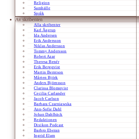
Religion
Samhälle
Språk
Av skribenten
Alla skribenter
Karl Ågerup
Ida Andersen
Erik Andersson
Niklas Andersson
Tommy Andersson
Robert Azar
Theresa Benér
Erik Bergqvist
Martin Berntson
Mårten Björk
Anders Björnsson
Clarissa Blomqvist
Cecilia Carlander
Jacob Carlson
Barbara Czarniawska
Ann-Sofie Dahl
Johan Dahlbäck
Redaktionen
Dixikon Podcast
Barbro Eberan
Ingrid Elam