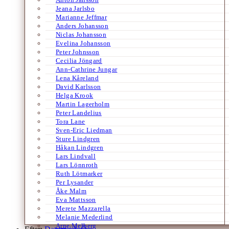
Jeana Jarlsbo
Marianne Jeffmar
Anders Johansson
Niclas Johansson
Evelina Johansson
Peter Johnsson
Cecilia Jöngard
Ann-Cathrine Jungar
Lena Kåreland
David Karlsson
Helga Krook
Martin Lagerholm
Peter Landelius
Tora Lane
Sven-Eric Liedman
Sture Lindgren
Håkan Lindgren
Lars Lindvall
Lars Lönnroth
Ruth Lötmarker
Per Lysander
Åke Malm
Eva Mattsson
Merete Mazzarella
Melanie Mederlind
Arne Melberg