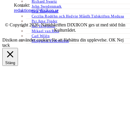
Richard Swartz
Kontakt:
John Swedenmark
redaktionen@dixikon.se
Erik Tängerstad
Cecilia Rodéhn och Hedvig Mårdh Tidskriften Medusa
Per Arne Tjäder
© Copyright 2026. Nättidskriften DIXIKON ges ut med stöd från
Jarl Torgerson
Kulturrådet.
Mikael van Reis
Carl Wilén
Dixikon använder cookies för att förbättra din upplevelse.
OK
Nej
Margareta Zetterström
tack
Stäng
Privacy Overview
This website uses cookies to improve your experience while you
navigate through the website. Out of these, the cookies that are
categorized as necessary are stored on your browser as they are
essential for the working of basic functionalities of the website. We
also use third-party cookies that help us analyze and understand how
you use this website. These cookies will be stored in your browser
only with your consent. You also have the option to opt-out of these
cookies. But opting out of some of these cookies may affect your
browsing experience.