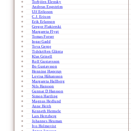
Torbjörn Elensky
Andreas Engström
Ulf Eriksson
C.J. Erixon
Erik Erlanson
Gregor Flakierski
Margareta Flygt
Tomas Forser
Ingar Gadd
Tova Gerge
Tidskriften Glänta
Klas Grinell
Rolf Gustavsson
Bo Gustavsson
Henning Hagerup
Lovisa Håkansson
Margareta Hallberg
Nils Hansson
Gunnar D Hansson
Simon Hartling
Magnus Hedlund
Anne Heith
Kenneth Hermele
Lars Hertzberg
Johannes Heuman
Ivo Holmqvist
Anton Jansson