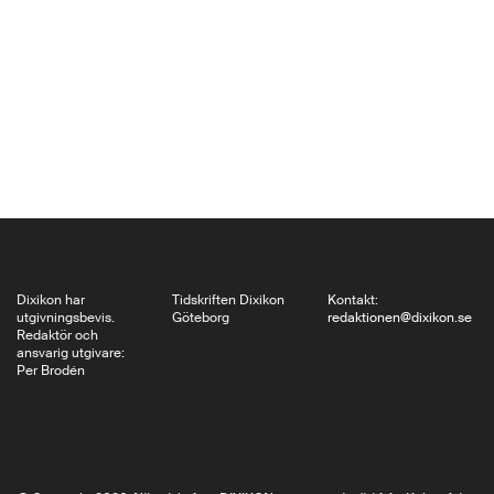
bland dem Taban Lo
Liyong och Haji Jabir,
påpekar samtidigt
svårigheten tala om
en nationell litteratur i
två av världens yngsta
länder där många
språk lever…
Dixikon har
Tidskriften Dixikon
Kontakt:
utgivningsbevis.
Göteborg
redaktionen@dixikon.se
Redaktör och
ansvarig utgivare:
Per Brodén