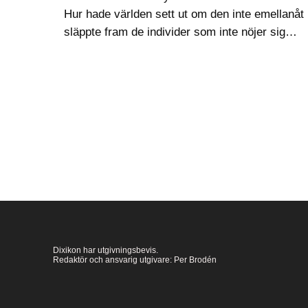
Hur hade världen sett ut om den inte emellanåt
släppte fram de individer som inte nöjer sig
med tingens ordning eller etablissemangens
skrivna och oskrivna lagar, utan drivs…
Dixikon har utgivningsbevis.
Redaktör och ansvarig utgivare: Per Brodén