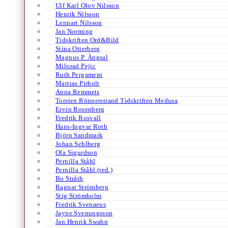
Ulf Karl Olov Nilsson
Henrik Nilsson
Lennart Nilsson
Jan Norming
Tidskriften Ord&Bild
Stina Otterberg
Magnus P. Ängsal
Milorad Pejic
Ruth Pergament
Mattias Pirholt
Anna Remmets
Torsten Rönnerstrand Tidskriften Medusa
Ervin Rosenberg
Fredrik Rosvall
Hans-Ingvar Roth
Björn Sandmark
Johan Sehlberg
Ola Sigurdson
Pernilla Ståhl
Pernilla Ståhl (red.)
Bo Stråth
Ragnar Strömberg
Stig Strömholm
Fredrik Svenaeus
Jayne Svenungsson
Jan Henrik Swahn