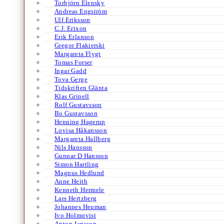
Torbjörn Elensky
Andreas Engström
Ulf Eriksson
C.J. Erixon
Erik Erlanson
Gregor Flakierski
Margareta Flygt
Tomas Forser
Ingar Gadd
Tova Gerge
Tidskriften Glänta
Klas Grinell
Rolf Gustavsson
Bo Gustavsson
Henning Hagerup
Lovisa Håkansson
Margareta Hallberg
Nils Hansson
Gunnar D Hansson
Simon Hartling
Magnus Hedlund
Anne Heith
Kenneth Hermele
Lars Hertzberg
Johannes Heuman
Ivo Holmqvist
Anton Jansson