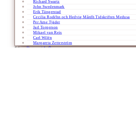
Richard Swartz
John Swedenmark
Erik Tängerstad
Cecilia Rodéhn och Hedvig Mårdh Tidskriften Medusa
Per Arne Tjäder
Jarl Torgerson
Mikael van Reis
Carl Wilén
Margareta Zetterström
Efter:
Datum /
A-Ö
Böcker
Europa
Historia
Religion
Samhälle
Tyska
”Det som ni inte känner, skall ni inte bränn
Johannes Reuchlin och bokbränningen
Av
Otfried Czaika
8 december 2023
Om bokbränning av heliga skrifter alltid ska skyddas av yttrandefrihet
med stor aktualitet. Men bokbränning har otvetydigt och…
Laddar fler artiklar