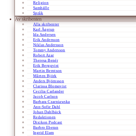
Religion
Samhälle
Språk
Av skribenten
Alla skribenter
Karl Ågerup
Ida Andersen
Erik Andersson
Niklas Andersson
Tommy Andersson
Robert Azar
Theresa Benér
Erik Bergqvist
Martin Berntson
Mårten Björk
Anders Björnsson
Clarissa Blomqvist
Cecilia Carlander
Jacob Carlson
Barbara Czarniawska
Ann-Sofie Dahl
Johan Dahlbäck
Redaktionen
Dixikon Podcast
Barbro Eberan
Ingrid Elam