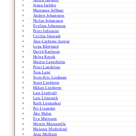
Jeana Jarlsbo
Marianne Jeffmar
Anders Johansson
Niclas Johansson
Evelina Johansson
Peter Johnsson
Cecilia Jöngard
Ann-Cathrine Jungar
Lena Kåreland
David Karlsson
Helga Krook
Martin Lagerholm
Peter Landelius
Tora Lane
Sven-Eric Liedman
Sture Lindgren
Håkan Lindgren
Lars Lindvall
Lars Lönnroth
Ruth Lötmarker
Per Lysander
Åke Malm
Eva Mattsson
Merete Mazzarella
Melanie Mederlind
Arne Melberg