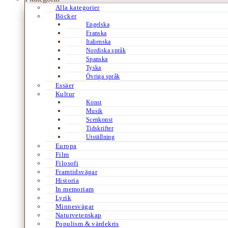
Alla kategorier
Böcker
Engelska
Franska
Italienska
Nordiska språk
Spanska
Tyska
Övriga språk
Essäer
Kultur
Konst
Musik
Scenkonst
Tidskrifter
Utställning
Europa
Film
Filosofi
Framtidsvägar
Historia
In memoriam
Lyrik
Minnesvägar
Naturvetenskap
Populism & värdekris