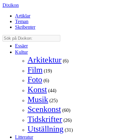
Dixikon
Artiklar
Teman
Skribenter
Essäer
Kultur
Arkitektur
(6)
Film
(19)
Foto
(6)
Konst
(44)
Musik
(25)
Scenkonst
(60)
Tidskrifter
(26)
Utställning
(31)
Litteratur