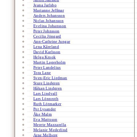
Jeana Jarlsbo
Marianne Jeffmar
Anders Johansson
Niclas Johansson
Evelina Johansson
Peter Johnsson
Cecilia Jöngard
Ann-Cathrine Jungar
Lena Kåreland
David Karlsson
Helga Krook
Martin Lagerholm
Peter Landelius
Tora Lane
Sven-Eric Liedman
Sture Lindgren
Håkan Lindgren
Lars Lindvall
Lars Lönnroth
Ruth Lötmarker
Per Lysander
Åke Malm
Eva Mattsson
Merete Mazzarella
Melanie Mederlind
Arne Melberg