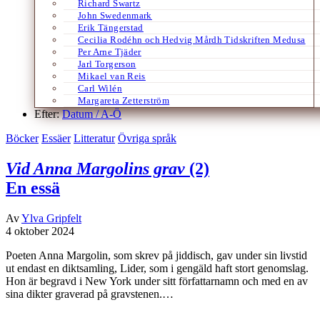
Richard Swartz
John Swedenmark
Erik Tängerstad
Cecilia Rodéhn och Hedvig Mårdh Tidskriften Medusa
Per Arne Tjäder
Jarl Torgerson
Mikael van Reis
Carl Wilén
Margareta Zetterström
Efter:
Datum /
A-Ö
Böcker
Essäer
Litteratur
Övriga språk
Vid Anna Margolins grav
(2)
En essä
Av
Ylva Gripfelt
4 oktober 2024
Poeten Anna Margolin, som skrev på jiddisch, gav under sin livstid
ut endast en diktsamling, Lider, som i gengäld haft stort genomslag.
Hon är begravd i New York under sitt författarnamn och med en av
sina dikter graverad på gravstenen.…