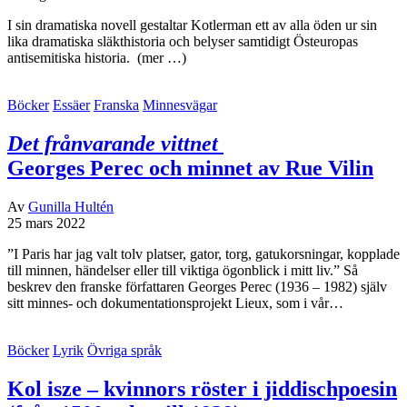
I sin dramatiska novell gestaltar Kotlerman ett av alla öden ur sin
lika dramatiska släkthistoria och belyser samtidigt Östeuropas
antisemitiska historia. (mer …)
Böcker
Essäer
Franska
Minnesvägar
Det frånvarande vittnet
Georges Perec och minnet av Rue Vilin
Av
Gunilla Hultén
25 mars 2022
”I Paris har jag valt tolv platser, gator, torg, gatukorsningar, kopplade
till minnen, händelser eller till viktiga ögonblick i mitt liv.” Så
beskrev den franske författaren Georges Perec (1936 – 1982) själv
sitt minnes- och dokumentationsprojekt Lieux, som i vår…
Böcker
Lyrik
Övriga språk
Kol isze – kvinnors röster i jiddischpoesin