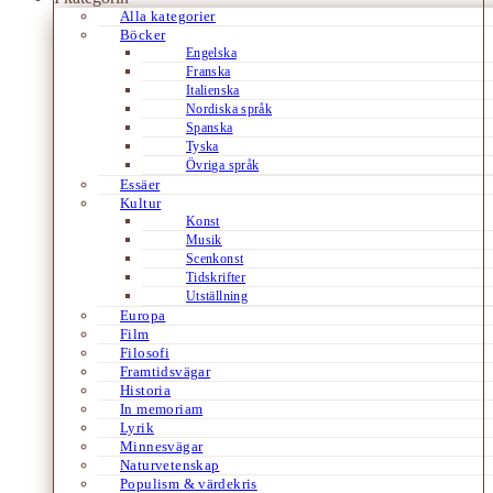
Alla kategorier
Böcker
Engelska
Franska
Italienska
Nordiska språk
Spanska
Tyska
Övriga språk
Essäer
Kultur
Konst
Musik
Scenkonst
Tidskrifter
Utställning
Europa
Film
Filosofi
Framtidsvägar
Historia
In memoriam
Lyrik
Minnesvägar
Naturvetenskap
Populism & värdekris