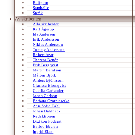
Religion
Samhälle
Språk
Av skribenten
Alla skribenter
Karl Ågerup
Ida Andersen
Erik Andersson
Niklas Andersson
Tommy Andersson
Robert Azar
Theresa Benér
Erik Bergqvist
Martin Berntson
Mårten Björk
Anders Björnsson
Clarissa Blomqvist
Cecilia Carlander
Jacob Carlson
Barbara Czarniawska
Ann-Sofie Dahl
Johan Dahlbäck
Redaktionen
Dixikon Podcast
Barbro Eberan
Ingrid Elam