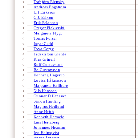
Torbjörn Elensky
Andreas Engström
Ulf Eriksson
C.J. Erixon
Erik Erlanson
Gregor Flakierski
Margareta Flygt
Tomas Forser
Ingar Gadd
Tova Gerge
Tidskriften Glänta
Klas Grinell
Rolf Gustavsson
Bo Gustavsson
Henning Hagerup
Lovisa Håkansson
Margareta Hallberg
Nils Hansson
Gunnar D Hansson
Simon Hartling
Magnus Hedlund
Anne Heith
Kenneth Hermele
Lars Hertzberg
Johannes Heuman
Ivo Holmqvist
Anton Jansson