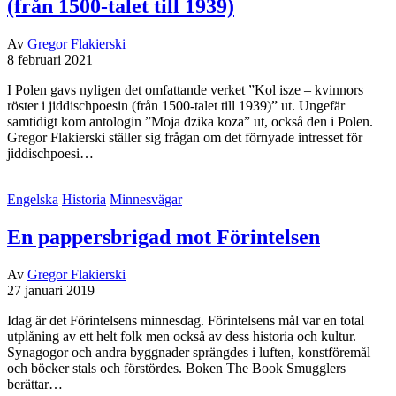
(från 1500-talet till 1939)
Av
Gregor Flakierski
8 februari 2021
I Polen gavs nyligen det omfattande verket ”Kol isze – kvinnors
röster i jiddischpoesin (från 1500-talet till 1939)” ut. Ungefär
samtidigt kom antologin ”Moja dzika koza” ut, också den i Polen.
Gregor Flakierski ställer sig frågan om det förnyade intresset för
jiddischpoesi…
Engelska
Historia
Minnesvägar
En pappersbrigad mot Förintelsen
Av
Gregor Flakierski
27 januari 2019
Idag är det Förintelsens minnesdag. Förintelsens mål var en total
utplåning av ett helt folk men också av dess historia och kultur.
Synagogor och andra byggnader sprängdes i luften, konstföremål
och böcker stals och förstördes. Boken The Book Smugglers
berättar…