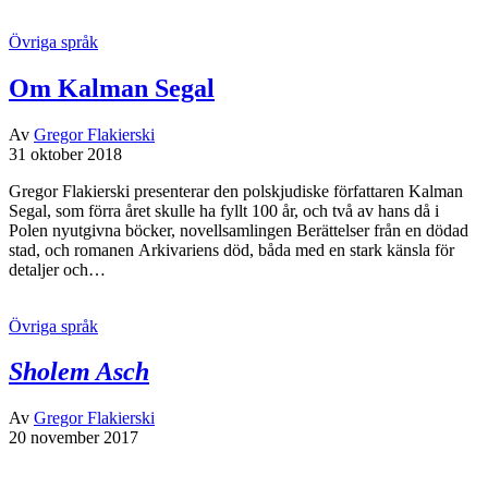
Övriga språk
Om Kalman Segal
Av
Gregor Flakierski
31 oktober 2018
Gregor Flakierski presenterar den polskjudiske författaren Kalman
Segal, som förra året skulle ha fyllt 100 år, och två av hans då i
Polen nyutgivna böcker, novellsamlingen Berättelser från en dödad
stad, och romanen Arkivariens död, båda med en stark känsla för
detaljer och…
Övriga språk
Sholem Asch
Av
Gregor Flakierski
20 november 2017
Sholem Asch var under flera decennier den mest uppburne