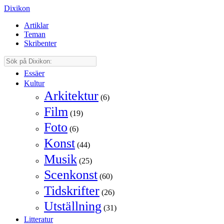
Dixikon
Artiklar
Teman
Skribenter
Essäer
Kultur
Arkitektur
(6)
Film
(19)
Foto
(6)
Konst
(44)
Musik
(25)
Scenkonst
(60)
Tidskrifter
(26)
Utställning
(31)
Litteratur