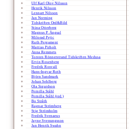
Ulf Karl Olov Nilsson
Henrik Nilsson
Lennart Nilsson
Jan Norming
Tidskriften Ord&Bild
Stina Otterberg
Magnus P. Ängsal
Milorad Pejic
Ruth Pergament
Mattias Pirholt
Anna Remmets
Torsten Rönnerstrand Tidskriften Medusa
Ervin Rosenberg
Fredrik Rosvall
Hans-Ingvar Roth
Björn Sandmark
Johan Sehlberg
Ola Sigurdson
Pernilla Ståhl
Pernilla Ståhl (red.)
Bo Stråth
Ragnar Strömberg
Stig Strömholm
Fredrik Svenaeus
Jayne Svenungsson
Jan Henrik Swahn