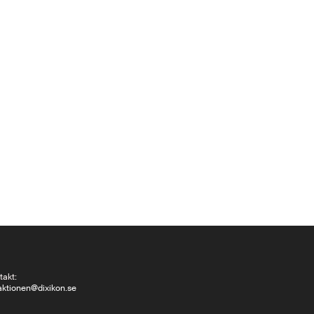
takt:
aktionen@dixikon.se