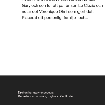
Gary och sen för ett par år sen Le Clézio och
nu är det Véronique Olmi som gjort det.
Placerat ett personligt familje- och
generationsdrama i staden Nice…
Dixikon har utgivningsbevis.
Redaktör och ansvarig utgivare: Per Brodén