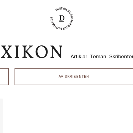
Dixikon
Artiklar
Teman
Skribente
AV SKRIBENTEN