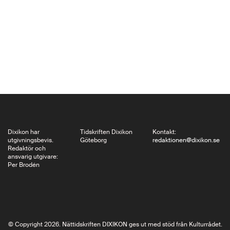
Monhaupt belyser i
boken en tidigare
mindre beaktad
aspekt av nazismen;
dess förhållande och
relation till djur, för att
därigenom blottlägga
och tydliggöra
nazimens världsbild.
Margareta Flygt
Dixikon har
Tidskriften Dixikon
Kontakt:
utgivningsbevis.
Göteborg
redaktionen@dixikon.se
reflekterar över
Redaktör och
ansvarig utgivare:
denna…
Per Brodén
© Copyright 2026. Nättidskriften DIXIKON ges ut med stöd från Kulturrådet.