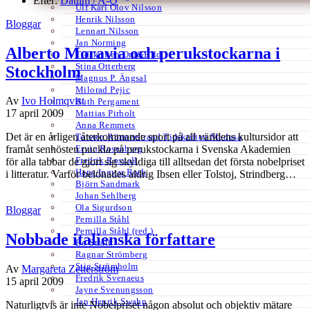
Efter:
Datum /
A-Ö
Ulf Karl Olov Nilsson
Henrik Nilsson
Bloggar
Lennart Nilsson
Jan Norming
Alberto Moravia och perukstockarna i
Tidskriften Ord&Bild
Stina Otterberg
Stockholm
Magnus P. Ängsal
Milorad Pejic
Av
Ivo Holmqvist
Ruth Pergament
17 april 2009
Mattias Pirholt
Anna Remmets
Det är en årligen återkommande sport på all världens kultursidor att
Torsten Rönnerstrand Tidskriften Medusa
Ervin Rosenberg
framåt senhösten puckla på perukstockarna i Svenska Akademien
Fredrik Rosvall
för alla tabbar de gjort sig skyldiga till alltsedan det första nobelpriset
Hans-Ingvar Roth
i litteratur. Varför belönades aldrig Ibsen eller Tolstoj, Strindberg…
Björn Sandmark
Johan Sehlberg
Ola Sigurdson
Bloggar
Pernilla Ståhl
Pernilla Ståhl (red.)
Nobbade italienska författare
Bo Stråth
Ragnar Strömberg
Stig Strömholm
Av
Margareta Zetterström
Fredrik Svenaeus
15 april 2009
Jayne Svenungsson
Jan Henrik Swahn
Naturligtvis är inte Nobelpriset någon absolut och objektiv mätare