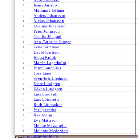
Jeana Jarlsbo
Marianne Jeffmar
Anders Johansson
Niclas Johansson
Evelina Johansson
Peter Johnsson
Cecilia Jöngard
Ann-Cathrine Jungar
Lena Kåreland
David Karlsson
Helga Krook
Martin Lagerholm
Peter Landelius
Tora Lane
Sven-Eric Liedman
Sture Lindgren
Håkan Lindgren
Lars Lindvall
Lars Lönnroth
Ruth Lötmarker
Per Lysander
Åke Malm
Eva Mattsson
Merete Mazzarella
Melanie Mederlind
Arne Melberg