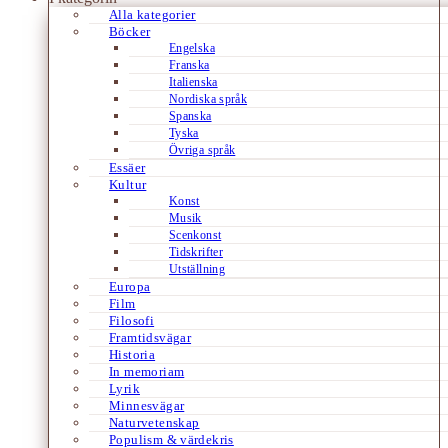
Alla kategorier
Böcker
Engelska
Franska
Italienska
Nordiska språk
Spanska
Tyska
Övriga språk
Essäer
Kultur
Konst
Musik
Scenkonst
Tidskrifter
Utställning
Europa
Film
Filosofi
Framtidsvägar
Historia
In memoriam
Lyrik
Minnesvägar
Naturvetenskap
Populism & värdekris