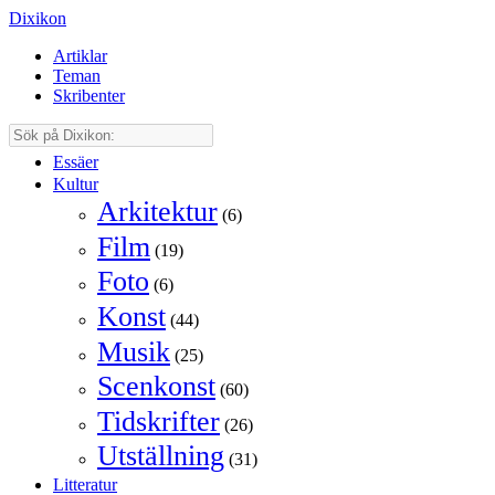
Dixikon
Artiklar
Teman
Skribenter
Essäer
Kultur
Arkitektur
(6)
Film
(19)
Foto
(6)
Konst
(44)
Musik
(25)
Scenkonst
(60)
Tidskrifter
(26)
Utställning
(31)
Litteratur