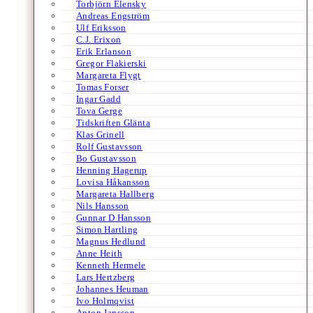
Torbjörn Elensky
Andreas Engström
Ulf Eriksson
C.J. Erixon
Erik Erlanson
Gregor Flakierski
Margareta Flygt
Tomas Forser
Ingar Gadd
Tova Gerge
Tidskriften Glänta
Klas Grinell
Rolf Gustavsson
Bo Gustavsson
Henning Hagerup
Lovisa Håkansson
Margareta Hallberg
Nils Hansson
Gunnar D Hansson
Simon Hartling
Magnus Hedlund
Anne Heith
Kenneth Hermele
Lars Hertzberg
Johannes Heuman
Ivo Holmqvist
Anton Jansson