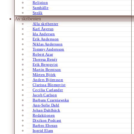
Religion
Samhälle
Språk
Av skribenten
Alla skribenter
Karl Ågerup
Ida Andersen
Erik Andersson
Niklas Andersson
Tommy Andersson
Robert Azar
Theresa Benér
Erik Bergqvist
Martin Berntson
Mårten Björk
Anders Björnsson
Clarissa Blomqvist
Cecilia Carlander
Jacob Carlson
Barbara Czarniawska
Ann-Sofie Dahl
Johan Dahlbäck
Redaktionen
Dixikon Podcast
Barbro Eberan
Ingrid Elam