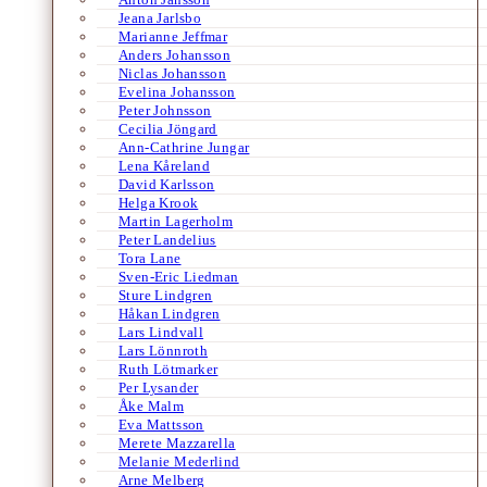
Jeana Jarlsbo
Marianne Jeffmar
Anders Johansson
Niclas Johansson
Evelina Johansson
Peter Johnsson
Cecilia Jöngard
Ann-Cathrine Jungar
Lena Kåreland
David Karlsson
Helga Krook
Martin Lagerholm
Peter Landelius
Tora Lane
Sven-Eric Liedman
Sture Lindgren
Håkan Lindgren
Lars Lindvall
Lars Lönnroth
Ruth Lötmarker
Per Lysander
Åke Malm
Eva Mattsson
Merete Mazzarella
Melanie Mederlind
Arne Melberg