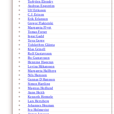
Torbjörn Elensky
Andreas Engström
Ulf Eriksson
C.J. Erixon
Erik Erlanson
Gregor Flakierski
Margareta Flygt
Tomas Forser
Ingar Gadd
Tova Gerge
Tidskriften Glänta
Klas Grinell
Rolf Gustavsson
Bo Gustavsson
Henning Hagerup
Lovisa Håkansson
Margareta Hallberg
Nils Hansson
Gunnar D Hansson
Simon Hartling
Magnus Hedlund
Anne Heith
Kenneth Hermele
Lars Hertzberg
Johannes Heuman
Ivo Holmqvist
Anton Jansson