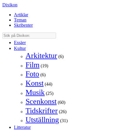
Dixikon
Artiklar
Teman
Skribenter
Essäer
Kultur
Arkitektur
(6)
Film
(19)
Foto
(6)
Konst
(44)
Musik
(25)
Scenkonst
(60)
Tidskrifter
(26)
Utställning
(31)
Litteratur