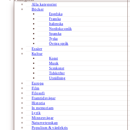
Alla kategorier
Böcker
Engelska
Franska
Italienska
Nordiska språk
Spanska
Tyska
Övriga språk
Essäer
Kultur
Konst
Musik
Scenkonst
Tidskrifter
Utställning
Europa
Film
Filosofi
Framtidsvägar
Historia
In memoriam
Lyrik
Minnesvägar
Naturvetenskap
Populism & värdekris