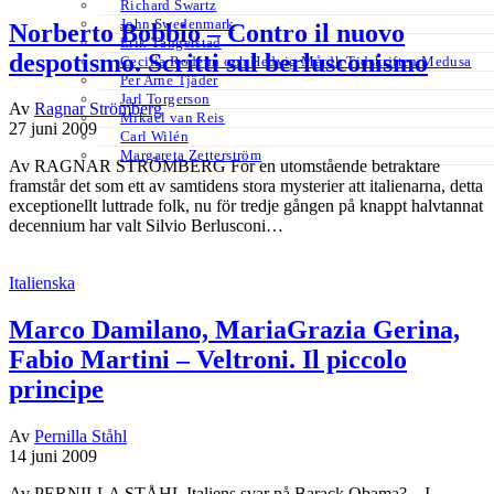
Richard Swartz
John Swedenmark
Norberto Bobbio – Contro il nuovo
Erik Tängerstad
despotismo. Scritti sul berlusconismo
Cecilia Rodéhn och Hedvig Mårdh Tidskriften Medusa
Per Arne Tjäder
Jarl Torgerson
Av
Ragnar Strömberg
Mikael van Reis
27 juni 2009
Carl Wilén
Margareta Zetterström
Av RAGNAR STRÖMBERG För en utomstående betraktare
framstår det som ett av samtidens stora mysterier att italienarna, detta
exceptionellt luttrade folk, nu för tredje gången på knappt halvtannat
decennium har valt Silvio Berlusconi…
Italienska
Marco Damilano, MariaGrazia Gerina,
Fabio Martini – Veltroni. Il piccolo
principe
Av
Pernilla Ståhl
14 juni 2009
Av PERNILLA STÅHL Italiens svar på Barack Obama? – I