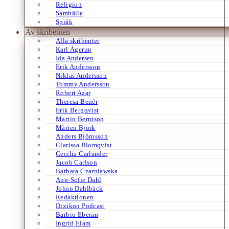
Religion
Samhälle
Språk
Av skribenten
Alla skribenter
Karl Ågerup
Ida Andersen
Erik Andersson
Niklas Andersson
Tommy Andersson
Robert Azar
Theresa Benér
Erik Bergqvist
Martin Berntson
Mårten Björk
Anders Björnsson
Clarissa Blomqvist
Cecilia Carlander
Jacob Carlson
Barbara Czarniawska
Ann-Sofie Dahl
Johan Dahlbäck
Redaktionen
Dixikon Podcast
Barbro Eberan
Ingrid Elam