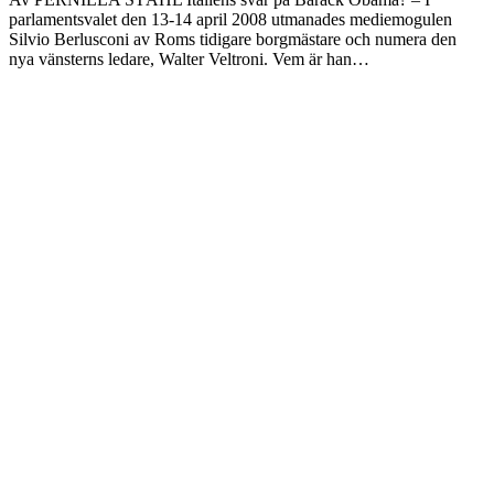
parlamentsvalet den 13-14 april 2008 utmanades mediemogulen
Silvio Berlusconi av Roms tidigare borgmästare och numera den
nya vänsterns ledare, Walter Veltroni. Vem är han…
Laddar fler artiklar
Dixikon har utgivningsbevis.
Redaktör och ansvarig utgivare: Per Brodén
Tidskriften Dixikon
Göteborg
Textfält footer 3
Kontakt:
redaktionen@dixikon.se
© Copyright 2026. Nättidskriften DIXIKON ges ut med stöd från
Kulturrådet.
Dixikon använder cookies för att förbättra din upplevelse.
OK
Nej
tack