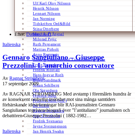
Ulf Karl Olov Nilsson
Henrik Nilsson
Lennart Nilsson
Jan Norming
Tidskriften Ord&Bild
Stina Otterberg
Efter:
Datum /
Magnus P. Ängsal
A-Ö
Milorad Pejic
Italienska
Ruth Pergament
Mattias Pirholt
Anna Remmets
Gennaro Sangiuliano – Giuseppe
Torsten Rönnerstrand Tidskriften Medusa
Prezzolini. L´anarchio conservatore
Ervin Rosenberg
Fredrik Rosvall
Hans-Ingvar Roth
Av
Ragnar Strömberg
Björn Sandmark
17 september 2009
Johan Sehlberg
Ola Sigurdson
Av RAGNAR STRÖMBERG Med avstamp i föremålets hundra år
Pernilla Ståhl
av konsekvent ombytlig trolöshet mot sina många samtiders
Pernilla Ståhl (red.)
förhärskande idéströmningar blir RAI-journalisten Gennaro
Bo Stråth
Sangiulianos tegelstensbiografi över ”l’antitaliano” journalisten och
Ragnar Strömberg
debattören Giuseppe Prezzolini ( 1882-1982…
Stig Strömholm
Fredrik Svenaeus
Jayne Svenungsson
Italienska
Jan Henrik Swahn