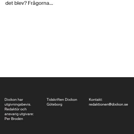
det blev? Frågorna
ställs allt oftare just nu
när firandet av 150-
årsminnet av landets
enande går…
Dixikon har
Tidskriften Dixikon
Kontakt:
utgivningsbevis.
Göteborg
redaktionen@dixikon.se
Redaktör och
ansvarig utgivare:
Per Brodén