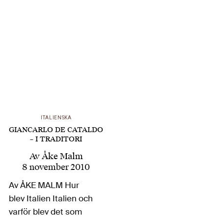
hans 33
anteckningsböcker
från fängelsetiden –
har Romain
Descendre och Jean-
Claude Zancarini velat
skriva ett œuvre-vie,
ett ”livsverk”, om
Gramsci, den
ITALIENSKA
italienske marxisten
GIANCARLO DE CATALDO
som…
– I TRADITORI
Av
Åke Malm
8 november 2010
Av ÅKE MALM Hur
blev Italien Italien och
varför blev det som