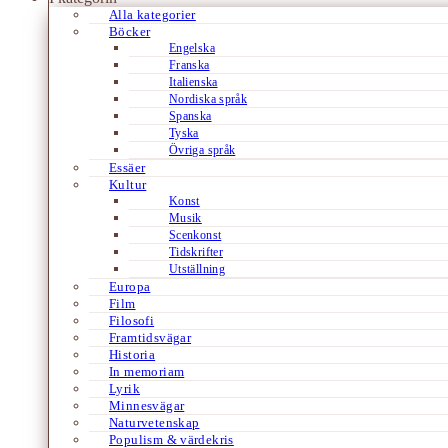
Alla kategorier
Böcker
Engelska
Franska
Italienska
Nordiska språk
Spanska
Tyska
Övriga språk
Essäer
Kultur
Konst
Musik
Scenkonst
Tidskrifter
Utställning
Europa
Film
Filosofi
Framtidsvägar
Historia
In memoriam
Lyrik
Minnesvägar
Naturvetenskap
Populism & värdekris