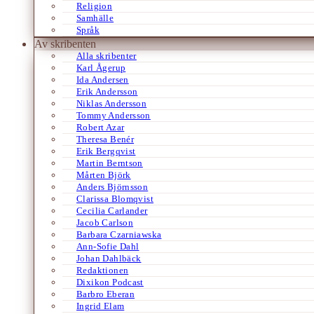
Religion
Samhälle
Språk
Av skribenten
Alla skribenter
Karl Ågerup
Ida Andersen
Erik Andersson
Niklas Andersson
Tommy Andersson
Robert Azar
Theresa Benér
Erik Bergqvist
Martin Berntson
Mårten Björk
Anders Björnsson
Clarissa Blomqvist
Cecilia Carlander
Jacob Carlson
Barbara Czarniawska
Ann-Sofie Dahl
Johan Dahlbäck
Redaktionen
Dixikon Podcast
Barbro Eberan
Ingrid Elam