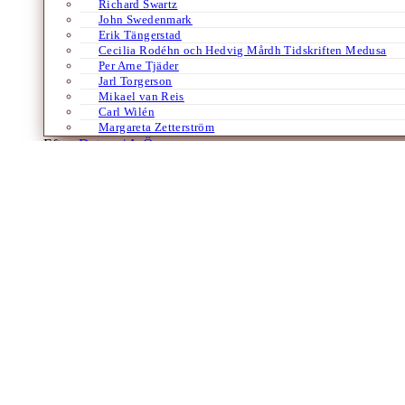
Richard Swartz
John Swedenmark
Erik Tängerstad
Cecilia Rodéhn och Hedvig Mårdh Tidskriften Medusa
Per Arne Tjäder
Jarl Torgerson
Mikael van Reis
Carl Wilén
Margareta Zetterström
Efter:
Datum /
A-Ö
Böcker
Franska
Migration
Samhälle
Fiskarens dröm
Hyllad roman om koloniala minnen och ex
Av
Gunilla Hultén
16 januari 2025
I en familjefresk som spänner över tre generationer berättar Hemley
trauman och svek och om hur…
Laddar fler artiklar