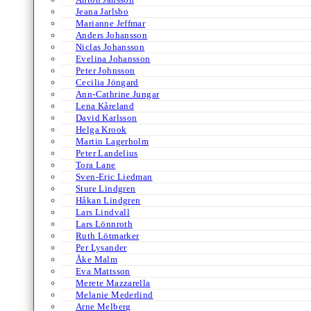
Jeana Jarlsbo
Marianne Jeffmar
Anders Johansson
Niclas Johansson
Evelina Johansson
Peter Johnsson
Cecilia Jöngard
Ann-Cathrine Jungar
Lena Kåreland
David Karlsson
Helga Krook
Martin Lagerholm
Peter Landelius
Tora Lane
Sven-Eric Liedman
Sture Lindgren
Håkan Lindgren
Lars Lindvall
Lars Lönnroth
Ruth Lötmarker
Per Lysander
Åke Malm
Eva Mattsson
Merete Mazzarella
Melanie Mederlind
Arne Melberg