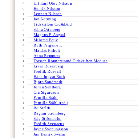
Ulf Karl Olov Nilsson
Henrik Nilsson
Lennart Nilsson
Jan Norming
Tidskriften Ord&Bild
Stina Otterberg
Magnus P. Ängsal
Milorad Pejic
Ruth Pergament
Mattias Pirholt
Anna Remmets
Torsten Rönnerstrand Tidskriften Medusa
Ervin Rosenberg
Fredrik Rosvall
Hans-Ingvar Roth
Björn Sandmark
Johan Sehlberg
Ola Sigurdson
Pernilla Ståhl
Pernilla Ståhl (red.)
Bo Stråth
Ragnar Strömberg
Stig Strömholm
Fredrik Svenaeus
Jayne Svenungsson
Jan Henrik Swahn