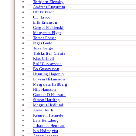
Torbjörn Elensky
Andreas Engström
Ulf Eriksson
C.J. Erixon
Erik Erlanson
Gregor Flakierski
Margareta Flygt
Tomas Forser
Ingar Gadd
Tova Gerge
Tidskriften Glänta
Klas Grinell
Rolf Gustavsson
Bo Gustavsson
Henning Hagerup
Lovisa Håkansson
Margareta Hallberg
Nils Hansson
Gunnar D Hansson
Simon Hartling
Magnus Hedlund
Anne Heith
Kenneth Hermele
Lars Hertzberg
Johannes Heuman
Ivo Holmqvist
Anton Jansson