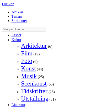
Dixikon
Artiklar
Teman
Skribenter
Essäer
Kultur
Arkitektur
(6)
Film
(19)
Foto
(6)
Konst
(44)
Musik
(25)
Scenkonst
(60)
Tidskrifter
(26)
Utställning
(31)
Litteratur