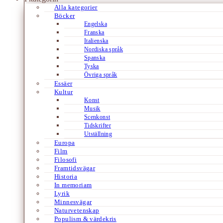
Alla kategorier
Böcker
Engelska
Franska
Italienska
Nordiska språk
Spanska
Tyska
Övriga språk
Essäer
Kultur
Konst
Musik
Scenkonst
Tidskrifter
Utställning
Europa
Film
Filosofi
Framtidsvägar
Historia
In memoriam
Lyrik
Minnesvägar
Naturvetenskap
Populism & värdekris