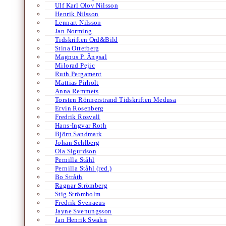
Ulf Karl Olov Nilsson
Henrik Nilsson
Lennart Nilsson
Jan Norming
Tidskriften Ord&Bild
Stina Otterberg
Magnus P. Ängsal
Milorad Pejic
Ruth Pergament
Mattias Pirholt
Anna Remmets
Torsten Rönnerstrand Tidskriften Medusa
Ervin Rosenberg
Fredrik Rosvall
Hans-Ingvar Roth
Björn Sandmark
Johan Sehlberg
Ola Sigurdson
Pernilla Ståhl
Pernilla Ståhl (red.)
Bo Stråth
Ragnar Strömberg
Stig Strömholm
Fredrik Svenaeus
Jayne Svenungsson
Jan Henrik Swahn