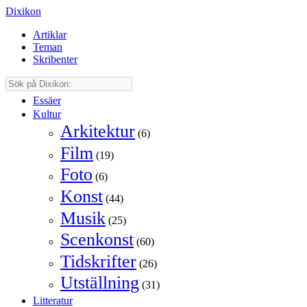
Dixikon
Artiklar
Teman
Skribenter
Essäer
Kultur
Arkitektur
(6)
Film
(19)
Foto
(6)
Konst
(44)
Musik
(25)
Scenkonst
(60)
Tidskrifter
(26)
Utställning
(31)
Litteratur