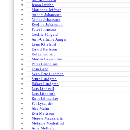
Jeana Jarlsbo
Marianne Jeffmar
Anders Johansson
Niclas Johansson
Evelina Johansson
Peter Johnsson
Cecilia Jöngard
Ann-Cathrine Jungar
Lena Kåreland
David Karlsson
Helga Krook
Martin Lagerholm
Peter Landelius
Tora Lane
Sven-Eric Liedman
Sture Lindgren
Håkan Lindgren
Lars Lindvall
Lars Lönnroth
Ruth Lötmarker
Per Lysander
Åke Malm
Eva Mattsson
Merete Mazzarella
Melanie Mederlind
Arne Melberg