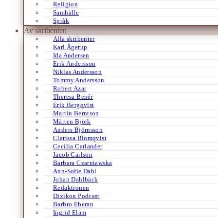
Religion
Samhälle
Språk
Av skribenten
Alla skribenter
Karl Ågerup
Ida Andersen
Erik Andersson
Niklas Andersson
Tommy Andersson
Robert Azar
Theresa Benér
Erik Bergqvist
Martin Berntson
Mårten Björk
Anders Björnsson
Clarissa Blomqvist
Cecilia Carlander
Jacob Carlson
Barbara Czarniawska
Ann-Sofie Dahl
Johan Dahlbäck
Redaktionen
Dixikon Podcast
Barbro Eberan
Ingrid Elam