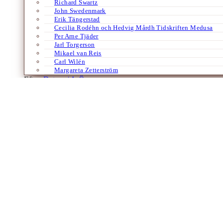
Richard Swartz
John Swedenmark
Erik Tängerstad
Cecilia Rodéhn och Hedvig Mårdh Tidskriften Medusa
Per Arne Tjäder
Jarl Torgerson
Mikael van Reis
Carl Wilén
Margareta Zetterström
Efter:
Datum /
A-Ö
Bloggar
Tack gode Gud för Roberto Saviano!
Av
Margareta Zetterström
19 maj 2009
Det är inte lätt att vara Italienvän i dessa dagar när främlingsfientligh
inte, hindras nu — som Åke Malm häromdagen berättade…
Laddar fler artiklar
Dixikon har utgivningsbevis.