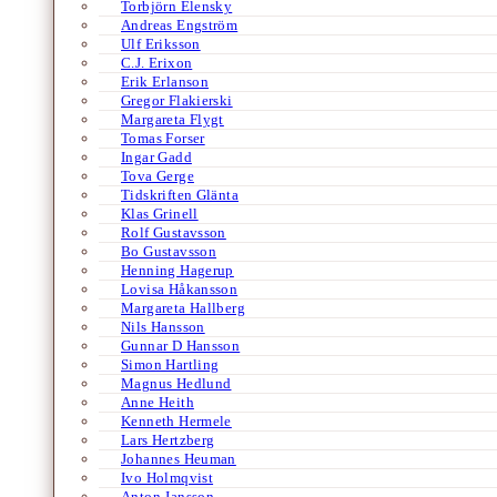
Torbjörn Elensky
Andreas Engström
Ulf Eriksson
C.J. Erixon
Erik Erlanson
Gregor Flakierski
Margareta Flygt
Tomas Forser
Ingar Gadd
Tova Gerge
Tidskriften Glänta
Klas Grinell
Rolf Gustavsson
Bo Gustavsson
Henning Hagerup
Lovisa Håkansson
Margareta Hallberg
Nils Hansson
Gunnar D Hansson
Simon Hartling
Magnus Hedlund
Anne Heith
Kenneth Hermele
Lars Hertzberg
Johannes Heuman
Ivo Holmqvist
Anton Jansson