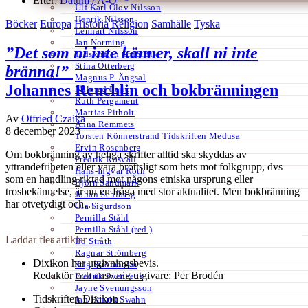
Efter:
Datum /
A-Ö
Ulf Karl Olov Nilsson
Henrik Nilsson
Böcker
Europa
Historia
Religion
Samhälle
Tyska
Lennart Nilsson
Jan Norming
”Det som ni inte känner, skall ni inte
Tidskriften Ord&Bild
Stina Otterberg
bränna!”
Magnus P. Ängsal
Johannes Reuchlin och bokbränningen
Milorad Pejic
Ruth Pergament
Mattias Pirholt
Av
Otfried Czaika
Anna Remmets
8 december 2023
Torsten Rönnerstrand Tidskriften Medusa
Ervin Rosenberg
Om bokbränning av heliga skrifter alltid ska skyddas av
Fredrik Rosvall
yttrandefriheten eller vara brottsligt som hets mot folkgrupp, dvs
Hans-Ingvar Roth
som en handling riktad mot någons etniska ursprung eller
Björn Sandmark
trosbekännelse, är nu en fråga med stor aktualitet. Men bokbränning
Johan Sehlberg
har otvetydigt och…
Ola Sigurdson
Pernilla Ståhl
Pernilla Ståhl (red.)
Laddar fler artiklar
Bo Stråth
Ragnar Strömberg
Dixikon har utgivningsbevis.
Stig Strömholm
Redaktör och ansvarig utgivare: Per Brodén
Fredrik Svenaeus
Jayne Svenungsson
Tidskriften Dixikon
Jan Henrik Swahn