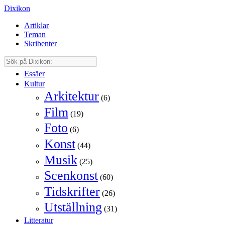
Dixikon
Artiklar
Teman
Skribenter
Essäer
Kultur
Arkitektur
(6)
Film
(19)
Foto
(6)
Konst
(44)
Musik
(25)
Scenkonst
(60)
Tidskrifter
(26)
Utställning
(31)
Litteratur