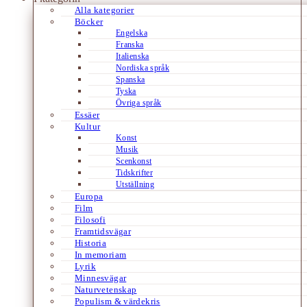
Alla kategorier
Böcker
Engelska
Franska
Italienska
Nordiska språk
Spanska
Tyska
Övriga språk
Essäer
Kultur
Konst
Musik
Scenkonst
Tidskrifter
Utställning
Europa
Film
Filosofi
Framtidsvägar
Historia
In memoriam
Lyrik
Minnesvägar
Naturvetenskap
Populism & värdekris