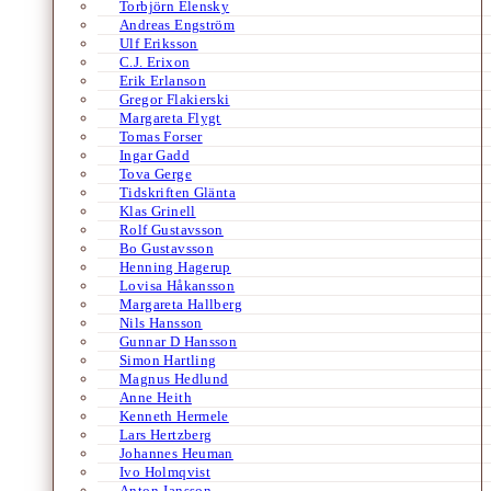
Torbjörn Elensky
Andreas Engström
Ulf Eriksson
C.J. Erixon
Erik Erlanson
Gregor Flakierski
Margareta Flygt
Tomas Forser
Ingar Gadd
Tova Gerge
Tidskriften Glänta
Klas Grinell
Rolf Gustavsson
Bo Gustavsson
Henning Hagerup
Lovisa Håkansson
Margareta Hallberg
Nils Hansson
Gunnar D Hansson
Simon Hartling
Magnus Hedlund
Anne Heith
Kenneth Hermele
Lars Hertzberg
Johannes Heuman
Ivo Holmqvist
Anton Jansson