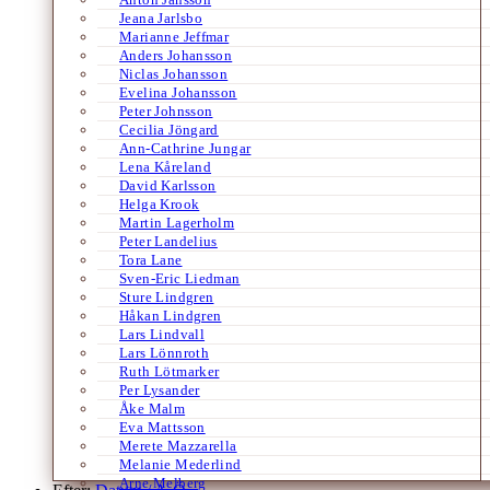
Jeana Jarlsbo
Marianne Jeffmar
Anders Johansson
Niclas Johansson
Evelina Johansson
Peter Johnsson
Cecilia Jöngard
Ann-Cathrine Jungar
Lena Kåreland
David Karlsson
Helga Krook
Martin Lagerholm
Peter Landelius
Tora Lane
Sven-Eric Liedman
Sture Lindgren
Håkan Lindgren
Lars Lindvall
Lars Lönnroth
Ruth Lötmarker
Per Lysander
Åke Malm
Eva Mattsson
Merete Mazzarella
Melanie Mederlind
Arne Melberg