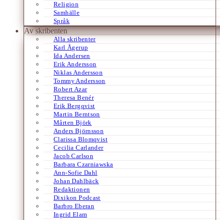
Religion
Samhälle
Språk
Av skribenten
Alla skribenter
Karl Ågerup
Ida Andersen
Erik Andersson
Niklas Andersson
Tommy Andersson
Robert Azar
Theresa Benér
Erik Bergqvist
Martin Berntson
Mårten Björk
Anders Björnsson
Clarissa Blomqvist
Cecilia Carlander
Jacob Carlson
Barbara Czarniawska
Ann-Sofie Dahl
Johan Dahlbäck
Redaktionen
Dixikon Podcast
Barbro Eberan
Ingrid Elam