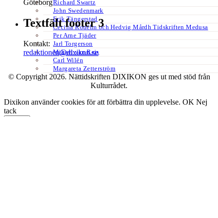
Göteborg
Richard Swartz
John Swedenmark
Erik Tängerstad
Textfält footer 3
Cecilia Rodéhn och Hedvig Mårdh Tidskriften Medusa
Per Arne Tjäder
Kontakt:
Jarl Torgerson
Mikael van Reis
redaktionen@dixikon.se
Carl Wilén
Margareta Zetterström
© Copyright 2026. Nättidskriften DIXIKON ges ut med stöd från
Kulturrådet.
Dixikon använder cookies för att förbättra din upplevelse.
OK
Nej
tack
Stäng
Privacy Overview
This website uses cookies to improve your experience while you
navigate through the website. Out of these, the cookies that are
categorized as necessary are stored on your browser as they are
essential for the working of basic functionalities of the website. We
also use third-party cookies that help us analyze and understand how