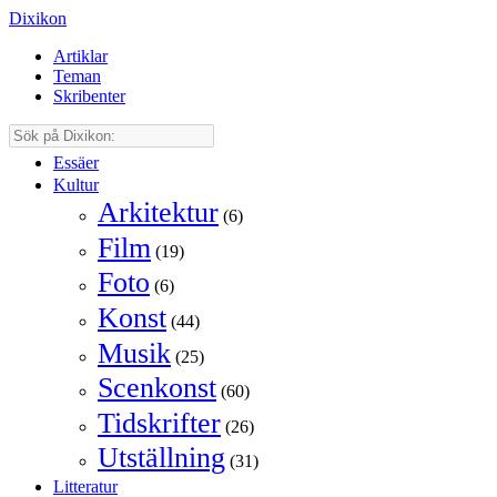
Dixikon
Artiklar
Teman
Skribenter
Essäer
Kultur
Arkitektur
(6)
Film
(19)
Foto
(6)
Konst
(44)
Musik
(25)
Scenkonst
(60)
Tidskrifter
(26)
Utställning
(31)
Litteratur