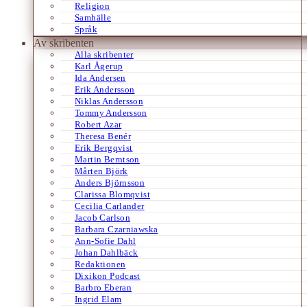
Religion
Samhälle
Språk
Av skribenten
Alla skribenter
Karl Ågerup
Ida Andersen
Erik Andersson
Niklas Andersson
Tommy Andersson
Robert Azar
Theresa Benér
Erik Bergqvist
Martin Berntson
Mårten Björk
Anders Björnsson
Clarissa Blomqvist
Cecilia Carlander
Jacob Carlson
Barbara Czarniawska
Ann-Sofie Dahl
Johan Dahlbäck
Redaktionen
Dixikon Podcast
Barbro Eberan
Ingrid Elam