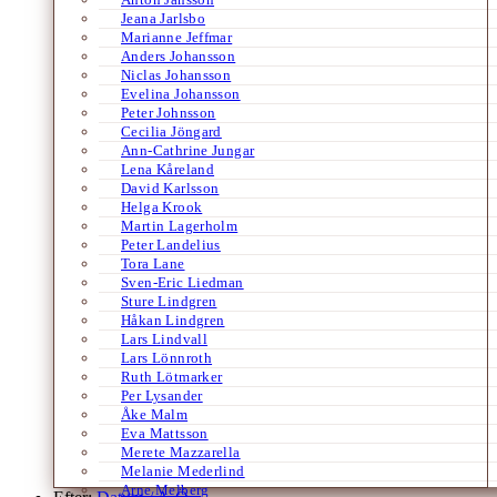
Jeana Jarlsbo
Marianne Jeffmar
Anders Johansson
Niclas Johansson
Evelina Johansson
Peter Johnsson
Cecilia Jöngard
Ann-Cathrine Jungar
Lena Kåreland
David Karlsson
Helga Krook
Martin Lagerholm
Peter Landelius
Tora Lane
Sven-Eric Liedman
Sture Lindgren
Håkan Lindgren
Lars Lindvall
Lars Lönnroth
Ruth Lötmarker
Per Lysander
Åke Malm
Eva Mattsson
Merete Mazzarella
Melanie Mederlind
Arne Melberg