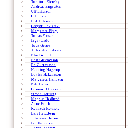
Torbjörn Elensky
Andreas Engström
Ulf Eriksson
C.J. Erixon
Erik Erlanson
Gregor Flakierski
Margareta Flygt
Tomas Forser
Ingar Gadd
Tova Gerge
Tidskriften Glänta
Klas Grinell
Rolf Gustavsson
Bo Gustavsson
Henning Hagerup
Lovisa Håkansson
Margareta Hallberg
Nils Hansson
Gunnar D Hansson
Simon Hartling
Magnus Hedlund
Anne Heith
Kenneth Hermele
Lars Hertzberg
Johannes Heuman
Ivo Holmqvist
Anton Jansson