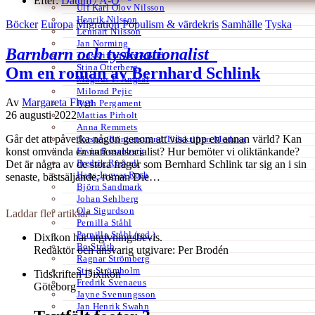
Efter:
Datum /
A-Ö
Ulf Karl Olov Nilsson
Henrik Nilsson
Böcker
Europa
Migration
Populism & värdekris
Samhälle
Tyska
Lennart Nilsson
Jan Norming
Barnbarn och tysknationalist
Tidskriften Ord&Bild
Stina Otterberg
Om en roman av Bernhard Schlink
Magnus P. Ängsal
Milorad Pejic
Av
Margareta Flygt
Ruth Pergament
26 augusti 2022
Mattias Pirholt
Anna Remmets
Går det att påverka någon genom att visa upp en annan värld? Kan
Torsten Rönnerstrand Tidskriften Medusa
Ervin Rosenberg
konst omvända en nationalsocialist? Hur bemöter vi oliktänkande?
Fredrik Rosvall
Det är några av de stora frågor som Bernhard Schlink tar sig an i sin
Hans-Ingvar Roth
senaste, bästsäljande, roman Die…
Björn Sandmark
Johan Sehlberg
Ola Sigurdson
Laddar fler artiklar
Pernilla Ståhl
Pernilla Ståhl (red.)
Dixikon har utgivningsbevis.
Bo Stråth
Redaktör och ansvarig utgivare: Per Brodén
Ragnar Strömberg
Stig Strömholm
Tidskriften Dixikon
Fredrik Svenaeus
Göteborg
Jayne Svenungsson
Jan Henrik Swahn