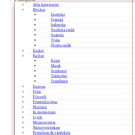
Alla kategorier
Böcker
Engelska
Franska
Italienska
Nordiska språk
Spanska
Tyska
Övriga språk
Essäer
Kultur
Konst
Musik
Scenkonst
Tidskrifter
Utställning
Europa
Film
Filosofi
Framtidsvägar
Historia
In memoriam
Lyrik
Minnesvägar
Naturvetenskap
Populism & värdekris