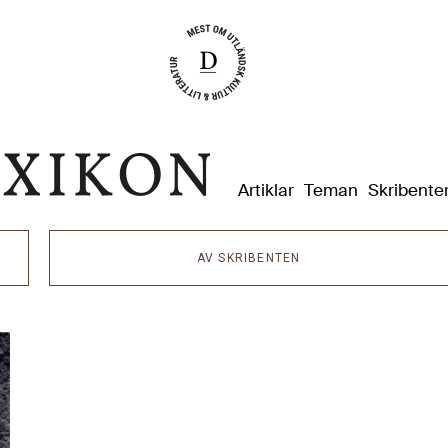
Dixikon
Artiklar
Teman
Skribente
AV SKRIBENTEN