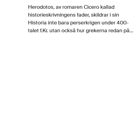
Herodotos, av romaren Cicero kallad
historieskrivningens fader, skildrar i sin
Historia inte bara perserkrigen under 400-
talet f.Kr. utan också hur grekerna redan på
600-talet f.Kr. grundade staden Kyrene och
med det inledde en kolonisering av Libyen.
Om Herodotos skildring av…