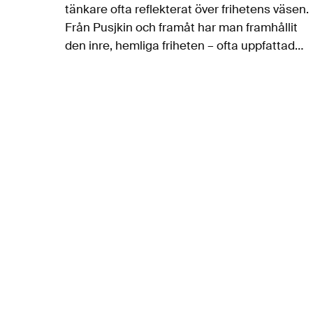
tänkare ofta reflekterat över frihetens väsen.
Från Pusjkin och framåt har man framhållit
den inre, hemliga friheten – ofta uppfattad
som den fria viljan och friheten att tänka och
skapa – och…