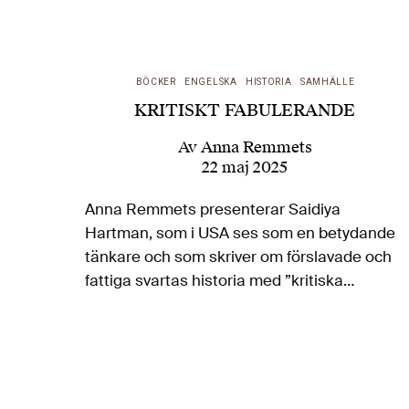
BÖCKER
ENGELSKA
HISTORIA
SAMHÄLLE
KRITISKT FABULERANDE
Av
Anna Remmets
22 maj 2025
Anna Remmets presenterar Saidiya
Hartman, som i USA ses som en betydande
tänkare och som skriver om förslavade och
fattiga svartas historia med ”kritiska
fabuleringar”, en genreöverskridande metod
att lyfta fram tystade röster ur få och
bristfälliga historiska källor. …