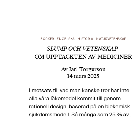
BÖCKER
ENGELSKA
HISTORIA
NATURVETENSKAP
SLUMP OCH VETENSKAP
OM UPPTÄCKTEN AV MEDICINER
Av
Jarl Torgerson
14 mars 2025
I motsats till vad man kanske tror har inte
alla våra läkemedel kommit till genom
rationell design, baserad på en biokemisk
sjukdomsmodell. Så många som 25 % av
dem – bland annat penicillinet – har istället
grundats på slumpvisa fynd.…