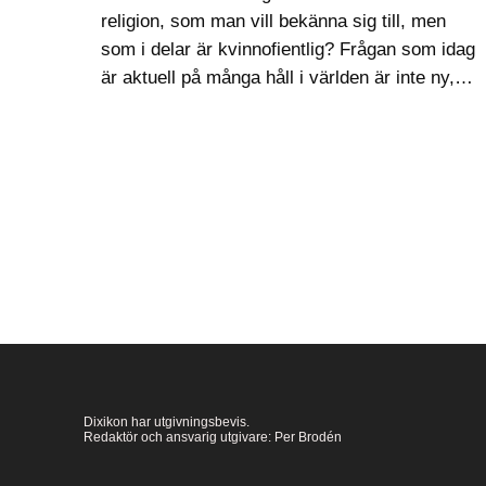
religion, som man vill bekänna sig till, men
som i delar är kvinnofientlig? Frågan som idag
är aktuell på många håll i världen är inte ny,
utan delade också 1800-talets feministiska
rörelse…
Dixikon har utgivningsbevis.
Redaktör och ansvarig utgivare: Per Brodén