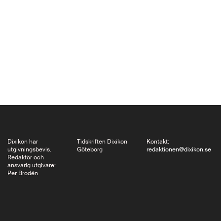
reparationer som ägt
rum successivt under
flera sekler. Är ens
något av det som
byggs idag utformat
för att möjliggöra det?
Claes Caldenby
påminner om…
Dixikon har
Tidskriften Dixikon
Kontakt:
utgivningsbevis.
Göteborg
redaktionen@dixikon.se
Redaktör och
ansvarig utgivare:
Per Brodén