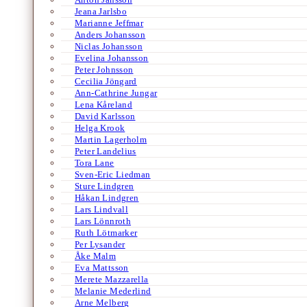
Jeana Jarlsbo
Marianne Jeffmar
Anders Johansson
Niclas Johansson
Evelina Johansson
Peter Johnsson
Cecilia Jöngard
Ann-Cathrine Jungar
Lena Kåreland
David Karlsson
Helga Krook
Martin Lagerholm
Peter Landelius
Tora Lane
Sven-Eric Liedman
Sture Lindgren
Håkan Lindgren
Lars Lindvall
Lars Lönnroth
Ruth Lötmarker
Per Lysander
Åke Malm
Eva Mattsson
Merete Mazzarella
Melanie Mederlind
Arne Melberg