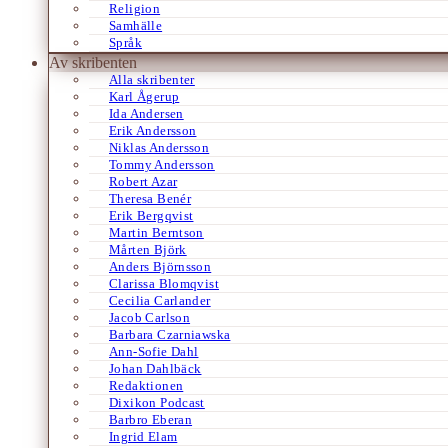
Religion
Samhälle
Språk
Av skribenten
Alla skribenter
Karl Ågerup
Ida Andersen
Erik Andersson
Niklas Andersson
Tommy Andersson
Robert Azar
Theresa Benér
Erik Bergqvist
Martin Berntson
Mårten Björk
Anders Björnsson
Clarissa Blomqvist
Cecilia Carlander
Jacob Carlson
Barbara Czarniawska
Ann-Sofie Dahl
Johan Dahlbäck
Redaktionen
Dixikon Podcast
Barbro Eberan
Ingrid Elam