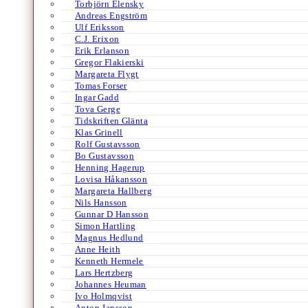
Torbjörn Elensky
Andreas Engström
Ulf Eriksson
C.J. Erixon
Erik Erlanson
Gregor Flakierski
Margareta Flygt
Tomas Forser
Ingar Gadd
Tova Gerge
Tidskriften Glänta
Klas Grinell
Rolf Gustavsson
Bo Gustavsson
Henning Hagerup
Lovisa Håkansson
Margareta Hallberg
Nils Hansson
Gunnar D Hansson
Simon Hartling
Magnus Hedlund
Anne Heith
Kenneth Hermele
Lars Hertzberg
Johannes Heuman
Ivo Holmqvist
Anton Jansson