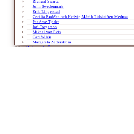
Richard Swartz
John Swedenmark
Erik Tängerstad
Cecilia Rodéhn och Hedvig Mårdh Tidskriften Medusa
Per Arne Tjäder
Jarl Torgerson
Mikael van Reis
Carl Wilén
Margareta Zetterström
Efter:
Datum /
A-Ö
Essäer
Rebecca West
Av
Ivo Holmqvist
14 november 2011
Av IVO HOLMQVIST Efter det myckna symboliska talet om spökande v
Rosmer. Kvar finns bara hushållerskan…
Bloggar
Att läsa och inte läsa…