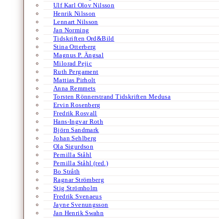
Ulf Karl Olov Nilsson
Henrik Nilsson
Lennart Nilsson
Jan Norming
Tidskriften Ord&Bild
Stina Otterberg
Magnus P. Ängsal
Milorad Pejic
Ruth Pergament
Mattias Pirholt
Anna Remmets
Torsten Rönnerstrand Tidskriften Medusa
Ervin Rosenberg
Fredrik Rosvall
Hans-Ingvar Roth
Björn Sandmark
Johan Sehlberg
Ola Sigurdson
Pernilla Ståhl
Pernilla Ståhl (red.)
Bo Stråth
Ragnar Strömberg
Stig Strömholm
Fredrik Svenaeus
Jayne Svenungsson
Jan Henrik Swahn