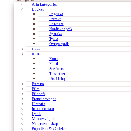
Alla kategorier
Böcker
Engelska
Franska
Italienska
Nordiska språk
Spanska
Tyska
Övriga språk
Essäer
Kultur
Konst
Musik
Scenkonst
Tidskrifter
Utställning
Europa
Film
Filosofi
Framtidsvägar
Historia
In memoriam
Lyrik
Minnesvägar
Naturvetenskap
Populism & värdekris