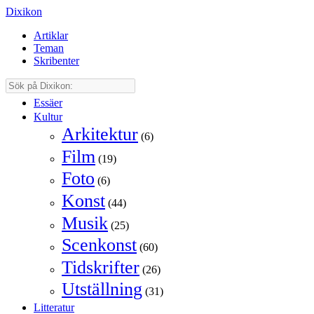
Dixikon
Artiklar
Teman
Skribenter
Essäer
Kultur
Arkitektur
(6)
Film
(19)
Foto
(6)
Konst
(44)
Musik
(25)
Scenkonst
(60)
Tidskrifter
(26)
Utställning
(31)
Litteratur