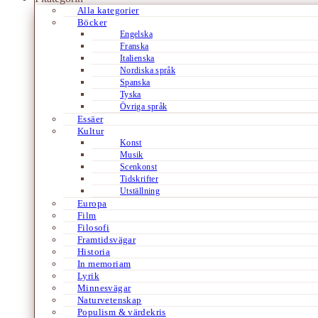
Alla kategorier
Böcker
Engelska
Franska
Italienska
Nordiska språk
Spanska
Tyska
Övriga språk
Essäer
Kultur
Konst
Musik
Scenkonst
Tidskrifter
Utställning
Europa
Film
Filosofi
Framtidsvägar
Historia
In memoriam
Lyrik
Minnesvägar
Naturvetenskap
Populism & värdekris