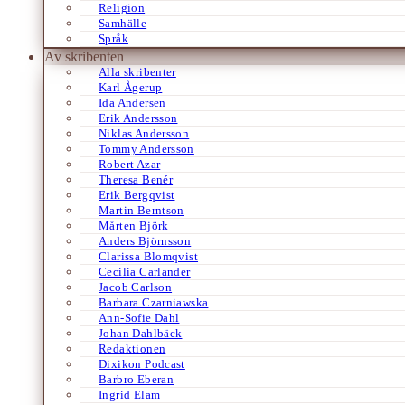
Religion
Samhälle
Språk
Av skribenten
Alla skribenter
Karl Ågerup
Ida Andersen
Erik Andersson
Niklas Andersson
Tommy Andersson
Robert Azar
Theresa Benér
Erik Bergqvist
Martin Berntson
Mårten Björk
Anders Björnsson
Clarissa Blomqvist
Cecilia Carlander
Jacob Carlson
Barbara Czarniawska
Ann-Sofie Dahl
Johan Dahlbäck
Redaktionen
Dixikon Podcast
Barbro Eberan
Ingrid Elam