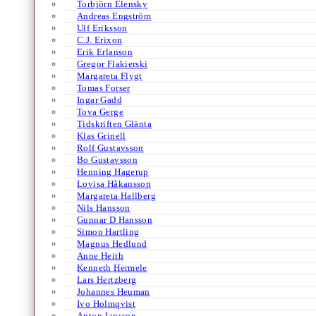
Torbjörn Elensky
Andreas Engström
Ulf Eriksson
C.J. Erixon
Erik Erlanson
Gregor Flakierski
Margareta Flygt
Tomas Forser
Ingar Gadd
Tova Gerge
Tidskriften Glänta
Klas Grinell
Rolf Gustavsson
Bo Gustavsson
Henning Hagerup
Lovisa Håkansson
Margareta Hallberg
Nils Hansson
Gunnar D Hansson
Simon Hartling
Magnus Hedlund
Anne Heith
Kenneth Hermele
Lars Hertzberg
Johannes Heuman
Ivo Holmqvist
Anton Jansson