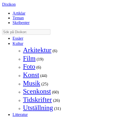
Dixikon
Artiklar
Teman
Skribenter
Essäer
Kultur
Arkitektur
(6)
Film
(19)
Foto
(6)
Konst
(44)
Musik
(25)
Scenkonst
(60)
Tidskrifter
(26)
Utställning
(31)
Litteratur