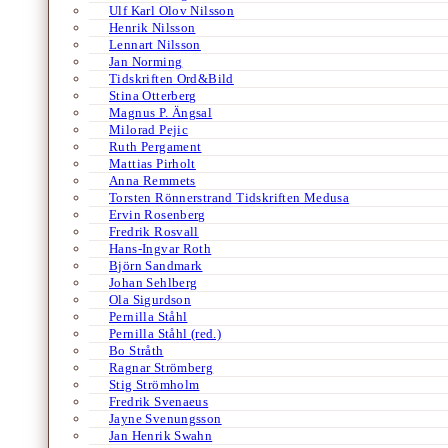
Ulf Karl Olov Nilsson
Henrik Nilsson
Lennart Nilsson
Jan Norming
Tidskriften Ord&Bild
Stina Otterberg
Magnus P. Ängsal
Milorad Pejic
Ruth Pergament
Mattias Pirholt
Anna Remmets
Torsten Rönnerstrand Tidskriften Medusa
Ervin Rosenberg
Fredrik Rosvall
Hans-Ingvar Roth
Björn Sandmark
Johan Sehlberg
Ola Sigurdson
Pernilla Ståhl
Pernilla Ståhl (red.)
Bo Stråth
Ragnar Strömberg
Stig Strömholm
Fredrik Svenaeus
Jayne Svenungsson
Jan Henrik Swahn