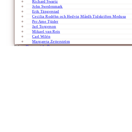
Richard Swartz
John Swedenmark
Erik Tängerstad
Cecilia Rodéhn och Hedvig Mårdh Tidskriften Medusa
Per Arne Tjäder
Jarl Torgerson
Mikael van Reis
Carl Wilén
Margareta Zetterström
Efter:
Datum /
A-Ö
Böcker
Engelska
Essäer
Historia
Konst
Litteratur
Lyrik
På spaning efter Australiens bushpoesi (2)
Av
Torgny Nordin
29 september 2023
Under andra halvan av 1800-talet och ett knappt sekel framåt kom de
avgörande roll för den framväxande nationens…
Böcker
Engelska
Essäer
Historia
Lyrik
På spaning efter Australiens bushpoesi (1)