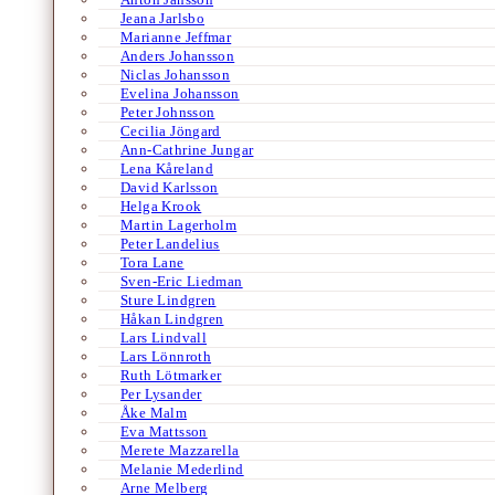
Jeana Jarlsbo
Marianne Jeffmar
Anders Johansson
Niclas Johansson
Evelina Johansson
Peter Johnsson
Cecilia Jöngard
Ann-Cathrine Jungar
Lena Kåreland
David Karlsson
Helga Krook
Martin Lagerholm
Peter Landelius
Tora Lane
Sven-Eric Liedman
Sture Lindgren
Håkan Lindgren
Lars Lindvall
Lars Lönnroth
Ruth Lötmarker
Per Lysander
Åke Malm
Eva Mattsson
Merete Mazzarella
Melanie Mederlind
Arne Melberg