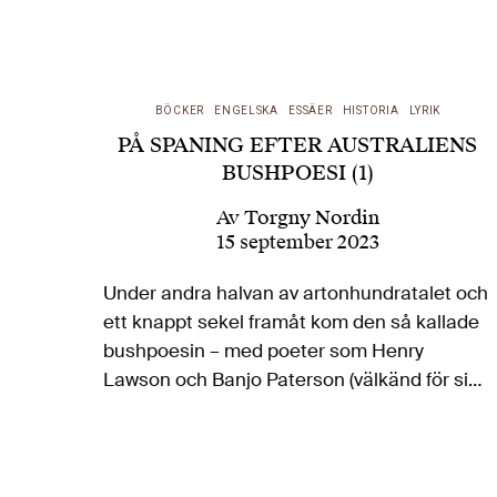
BÖCKER
ENGELSKA
ESSÄER
HISTORIA
LYRIK
PÅ SPANING EFTER AUSTRALIENS
BUSHPOESI (1)
Av
Torgny Nordin
15 september 2023
Under andra halvan av artonhundratalet och
ett knappt sekel framåt kom den så kallade
bushpoesin – med poeter som Henry
Lawson och Banjo Paterson (välkänd för sin
Waltzing Matilda) – att spela en avgörande
roll för den framväxande nationen
Australiens…