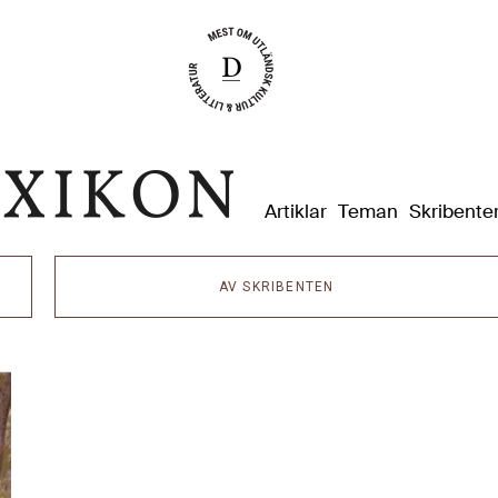
Dixikon
Artiklar
Teman
Skribente
AV SKRIBENTEN