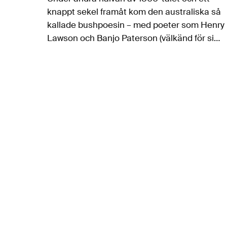
knappt sekel framåt kom den australiska så
kallade bushpoesin – med poeter som Henry
Lawson och Banjo Paterson (välkänd för sin
Waltzing Matilda) – att spela en avgörande
roll för den framväxande nationens…