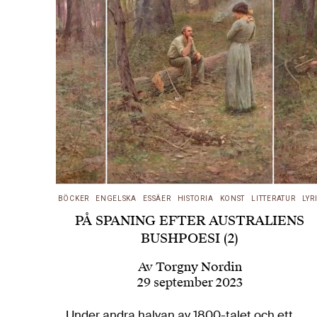
BÖCKER
ENGELSKA
ESSÄER
HISTORIA
KONST
LITTERATUR
LYR
PÅ SPANING EFTER AUSTRALIENS
BUSHPOESI (2)
Av
Torgny Nordin
29 september 2023
Under andra halvan av 1800-talet och ett