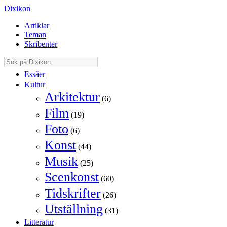
Dixikon
Artiklar
Teman
Skribenter
Essäer
Kultur
Arkitektur
(6)
Film
(19)
Foto
(6)
Konst
(44)
Musik
(25)
Scenkonst
(60)
Tidskrifter
(26)
Utställning
(31)
Litteratur