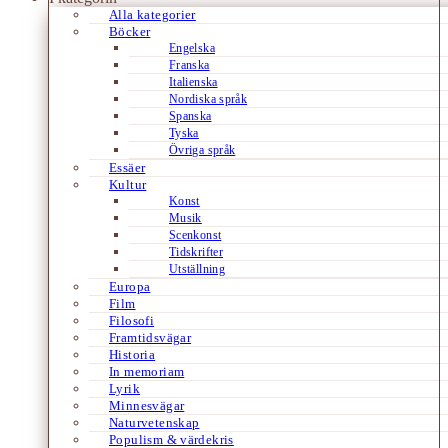
Alla kategorier
Böcker
Engelska
Franska
Italienska
Nordiska språk
Spanska
Tyska
Övriga språk
Essäer
Kultur
Konst
Musik
Scenkonst
Tidskrifter
Utställning
Europa
Film
Filosofi
Framtidsvägar
Historia
In memoriam
Lyrik
Minnesvägar
Naturvetenskap
Populism & värdekris