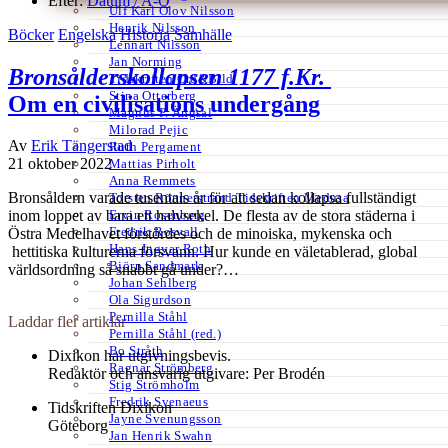
Efter:
Datum /
A-Ö
Ulf Karl Olov Nilsson
Henrik Nilsson
Böcker
Engelska
Historia
Samhälle
Lennart Nilsson
Jan Norming
Bronsålderskollapsen 1177 f.Kr.
Tidskriften Ord&Bild
Stina Otterberg
Om en civilisations undergång
Magnus P. Ängsal
Milorad Pejic
Av
Erik Tängerstad
Ruth Pergament
21 oktober 2022
Mattias Pirholt
Anna Remmets
Bronsåldern varade tusentals år för att sedan kollapsa fullständigt
Torsten Rönnerstrand Tidskriften Medusa
Ervin Rosenberg
inom loppet av bara ett halvsekel. De flesta av de stora städerna i
Fredrik Rosvall
Östra Medelhavet förstördes och de minoiska, mykenska och
Hans-Ingvar Roth
hettitiska kulturerna försvann. Hur kunde en väletablerad, global
Björn Sandmark
världsordning så snabbt gå under?…
Johan Sehlberg
Ola Sigurdson
Pernilla Ståhl
Laddar fler artiklar
Pernilla Ståhl (red.)
Bo Stråth
Dixikon har utgivningsbevis.
Ragnar Strömberg
Redaktör och ansvarig utgivare: Per Brodén
Stig Strömholm
Fredrik Svenaeus
Tidskriften Dixikon
Jayne Svenungsson
Göteborg
Jan Henrik Swahn