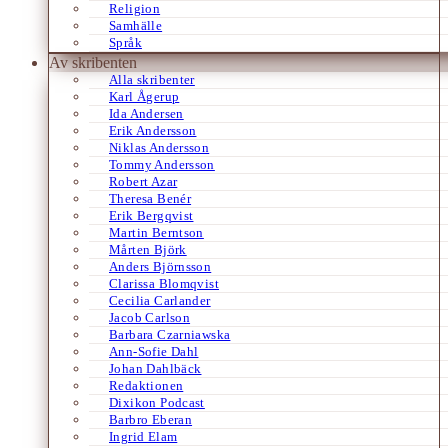
Religion
Samhälle
Språk
Av skribenten
Alla skribenter
Karl Ågerup
Ida Andersen
Erik Andersson
Niklas Andersson
Tommy Andersson
Robert Azar
Theresa Benér
Erik Bergqvist
Martin Berntson
Mårten Björk
Anders Björnsson
Clarissa Blomqvist
Cecilia Carlander
Jacob Carlson
Barbara Czarniawska
Ann-Sofie Dahl
Johan Dahlbäck
Redaktionen
Dixikon Podcast
Barbro Eberan
Ingrid Elam