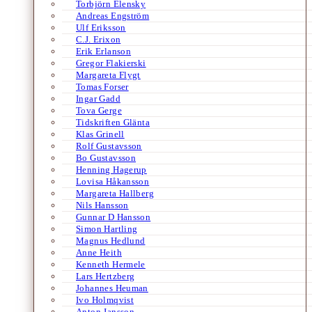
Torbjörn Elensky
Andreas Engström
Ulf Eriksson
C.J. Erixon
Erik Erlanson
Gregor Flakierski
Margareta Flygt
Tomas Forser
Ingar Gadd
Tova Gerge
Tidskriften Glänta
Klas Grinell
Rolf Gustavsson
Bo Gustavsson
Henning Hagerup
Lovisa Håkansson
Margareta Hallberg
Nils Hansson
Gunnar D Hansson
Simon Hartling
Magnus Hedlund
Anne Heith
Kenneth Hermele
Lars Hertzberg
Johannes Heuman
Ivo Holmqvist
Anton Jansson