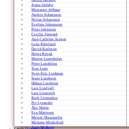
Jeana Jarlsbo
Marianne Jeffmar
Anders Johansson
Niclas Johansson
Evelina Johansson
Peter Johnsson
Cecilia Jöngard
Ann-Cathrine Jungar
Lena Kåreland
David Karlsson
Helga Krook
Martin Lagerholm
Peter Landelius
Tora Lane
Sven-Eric Liedman
Sture Lindgren
Håkan Lindgren
Lars Lindvall
Lars Lönnroth
Ruth Lötmarker
Per Lysander
Åke Malm
Eva Mattsson
Merete Mazzarella
Melanie Mederlind
Arne Melberg