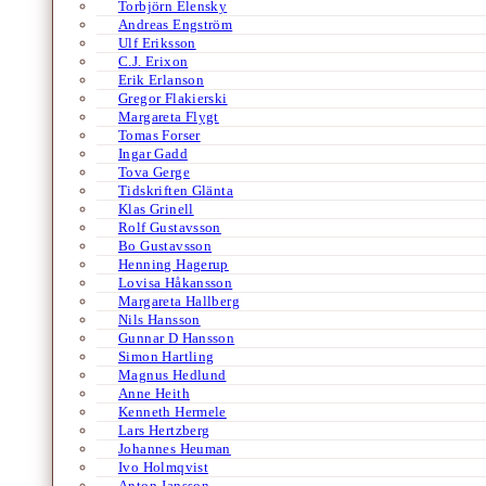
Torbjörn Elensky
Andreas Engström
Ulf Eriksson
C.J. Erixon
Erik Erlanson
Gregor Flakierski
Margareta Flygt
Tomas Forser
Ingar Gadd
Tova Gerge
Tidskriften Glänta
Klas Grinell
Rolf Gustavsson
Bo Gustavsson
Henning Hagerup
Lovisa Håkansson
Margareta Hallberg
Nils Hansson
Gunnar D Hansson
Simon Hartling
Magnus Hedlund
Anne Heith
Kenneth Hermele
Lars Hertzberg
Johannes Heuman
Ivo Holmqvist
Anton Jansson