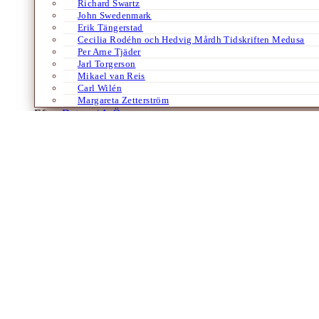
Richard Swartz
John Swedenmark
Erik Tängerstad
Cecilia Rodéhn och Hedvig Mårdh Tidskriften Medusa
Per Arne Tjäder
Jarl Torgerson
Mikael van Reis
Carl Wilén
Margareta Zetterström
Efter:
Datum /
A-Ö
Böcker
Engelska
Foto
Utställning
Den rörliga stillbilden
Om fotografen Dayanita Singh
Av
Henrik Schedin
13 januari 2023
Den indiska fotografen Dayanita Singh betraktas som en av de främst
Schedin skriver om en ständigt nyskapande fotograf som också vill m
Laddar fler artiklar