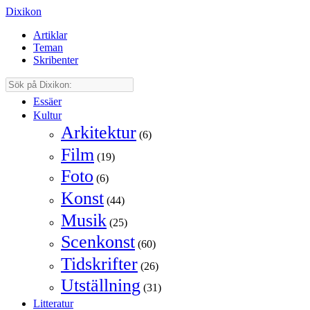
Dixikon
Artiklar
Teman
Skribenter
Essäer
Kultur
Arkitektur
(6)
Film
(19)
Foto
(6)
Konst
(44)
Musik
(25)
Scenkonst
(60)
Tidskrifter
(26)
Utställning
(31)
Litteratur