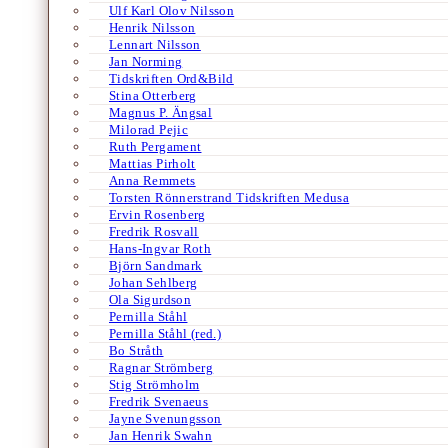
Ulf Karl Olov Nilsson
Henrik Nilsson
Lennart Nilsson
Jan Norming
Tidskriften Ord&Bild
Stina Otterberg
Magnus P. Ängsal
Milorad Pejic
Ruth Pergament
Mattias Pirholt
Anna Remmets
Torsten Rönnerstrand Tidskriften Medusa
Ervin Rosenberg
Fredrik Rosvall
Hans-Ingvar Roth
Björn Sandmark
Johan Sehlberg
Ola Sigurdson
Pernilla Ståhl
Pernilla Ståhl (red.)
Bo Stråth
Ragnar Strömberg
Stig Strömholm
Fredrik Svenaeus
Jayne Svenungsson
Jan Henrik Swahn