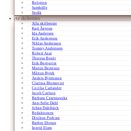
Religion
Samhälle
Språk
Av skribenten
Alla skribenter
Karl Ågerup
Ida Andersen
Erik Andersson
Niklas Andersson
Tommy Andersson
Robert Azar
Theresa Benér
Erik Bergqvist
Martin Berntson
Mårten Björk
Anders Björnsson
Clarissa Blomqvist
Cecilia Carlander
Jacob Carlson
Barbara Czarniawska
Ann-Sofie Dahl
Johan Dahlbäck
Redaktionen
Dixikon Podcast
Barbro Eberan
Ingrid Elam