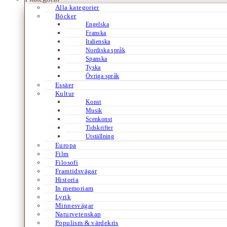
Alla kategorier
Böcker
Engelska
Franska
Italienska
Nordiska språk
Spanska
Tyska
Övriga språk
Essäer
Kultur
Konst
Musik
Scenkonst
Tidskrifter
Utställning
Europa
Film
Filosofi
Framtidsvägar
Historia
In memoriam
Lyrik
Minnesvägar
Naturvetenskap
Populism & värdekris