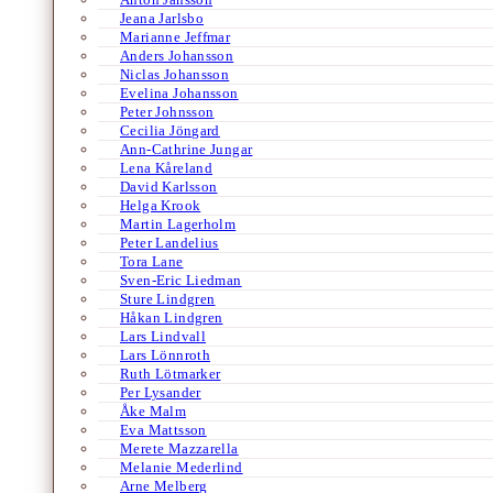
Jeana Jarlsbo
Marianne Jeffmar
Anders Johansson
Niclas Johansson
Evelina Johansson
Peter Johnsson
Cecilia Jöngard
Ann-Cathrine Jungar
Lena Kåreland
David Karlsson
Helga Krook
Martin Lagerholm
Peter Landelius
Tora Lane
Sven-Eric Liedman
Sture Lindgren
Håkan Lindgren
Lars Lindvall
Lars Lönnroth
Ruth Lötmarker
Per Lysander
Åke Malm
Eva Mattsson
Merete Mazzarella
Melanie Mederlind
Arne Melberg