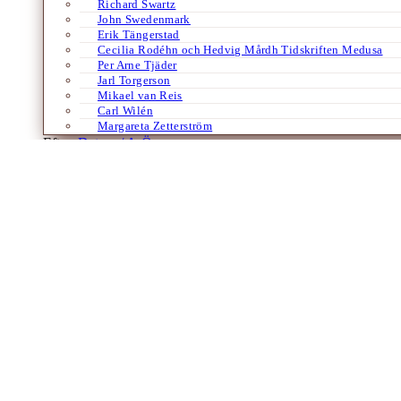
Richard Swartz
John Swedenmark
Erik Tängerstad
Cecilia Rodéhn och Hedvig Mårdh Tidskriften Medusa
Per Arne Tjäder
Jarl Torgerson
Mikael van Reis
Carl Wilén
Margareta Zetterström
Efter:
Datum /
A-Ö
Essäer
Jug jug to dirty ears
Av
Ivo Holmqvist
28 maj 2009
”En blick till hälften örn, till hälften näktergal” påstod Esaias Tegné
såsom duvans? Tegnérs motsatspar haltar, särskilt…
Laddar fler artiklar
Dixikon har utgivningsbevis.