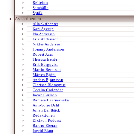
Religion
Samhälle
Språk
Av skribenten
Alla skribenter
Karl Ågerup
Ida Andersen
Erik Andersson
Niklas Andersson
Tommy Andersson
Robert Azar
Theresa Benér
Erik Bergqvist
Martin Berntson
Mårten Björk
Anders Björnsson
Clarissa Blomqvist
Cecilia Carlander
Jacob Carlson
Barbara Czarniawska
Ann-Sofie Dahl
Johan Dahlbäck
Redaktionen
Dixikon Podcast
Barbro Eberan
Ingrid Elam