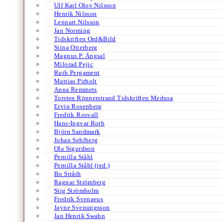
Ulf Karl Olov Nilsson
Henrik Nilsson
Lennart Nilsson
Jan Norming
Tidskriften Ord&Bild
Stina Otterberg
Magnus P. Ängsal
Milorad Pejic
Ruth Pergament
Mattias Pirholt
Anna Remmets
Torsten Rönnerstrand Tidskriften Medusa
Ervin Rosenberg
Fredrik Rosvall
Hans-Ingvar Roth
Björn Sandmark
Johan Sehlberg
Ola Sigurdson
Pernilla Ståhl
Pernilla Ståhl (red.)
Bo Stråth
Ragnar Strömberg
Stig Strömholm
Fredrik Svenaeus
Jayne Svenungsson
Jan Henrik Swahn