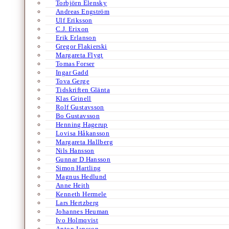
Torbjörn Elensky
Andreas Engström
Ulf Eriksson
C.J. Erixon
Erik Erlanson
Gregor Flakierski
Margareta Flygt
Tomas Forser
Ingar Gadd
Tova Gerge
Tidskriften Glänta
Klas Grinell
Rolf Gustavsson
Bo Gustavsson
Henning Hagerup
Lovisa Håkansson
Margareta Hallberg
Nils Hansson
Gunnar D Hansson
Simon Hartling
Magnus Hedlund
Anne Heith
Kenneth Hermele
Lars Hertzberg
Johannes Heuman
Ivo Holmqvist
Anton Jansson