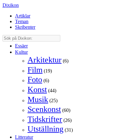
Dixikon
Artiklar
Teman
Skribenter
Essäer
Kultur
Arkitektur
(6)
Film
(19)
Foto
(6)
Konst
(44)
Musik
(25)
Scenkonst
(60)
Tidskrifter
(26)
Utställning
(31)
Litteratur