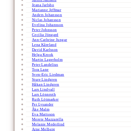
Jeana Jarlsbo
Marianne Jeffmar
Anders Johansson
Niclas Johansson
Evelina Johansson
Peter Johnsson
Cecilia Jöngard
Ann-Cathrine Jungar
Lena Kåreland
David Karlsson
Helga Krook
Martin Lagerholm
Peter Landelius
Tora Lane
Sven-Eric Liedman
Sture Lindgren
Håkan Lindgren
Lars Lindvall
Lars Lönnroth
Ruth Lötmarker
Per Lysander
Åke Malm
Eva Mattsson
Merete Mazzarella
Melanie Mederlind
Arne Melberg