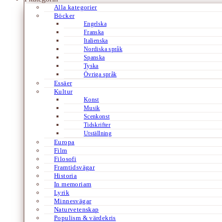
Alla kategorier
Böcker
Engelska
Franska
Italienska
Nordiska språk
Spanska
Tyska
Övriga språk
Essäer
Kultur
Konst
Musik
Scenkonst
Tidskrifter
Utställning
Europa
Film
Filosofi
Framtidsvägar
Historia
In memoriam
Lyrik
Minnesvägar
Naturvetenskap
Populism & värdekris