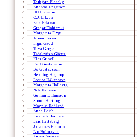
Torbjörn Elensky
Andreas Engström
Ulf Eriksson
C.J. Erixon
Erik Erlanson
Gregor Flakierski
Margareta Flygt
Tomas Forser
Ingar Gadd
Tova Gerge
Tidskriften Glänta
Klas Grinell
Rolf Gustavsson
Bo Gustavsson
Henning Hagerup
Lovisa Håkansson
Margareta Hallberg
Nils Hansson
Gunnar D Hansson
Simon Hartling
Magnus Hedlund
Anne Heith
Kenneth Hermele
Lars Hertzberg
Johannes Heuman
Ivo Holmqvist
Anton Jansson