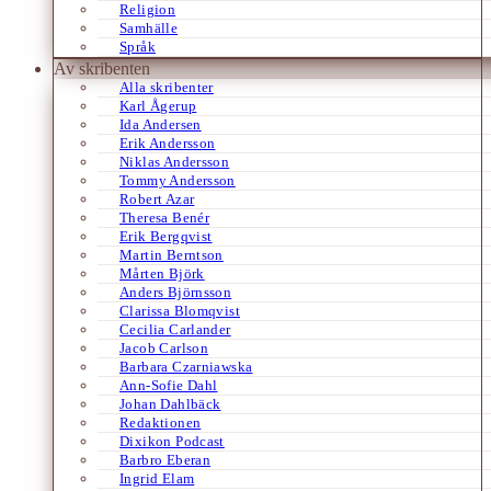
Religion
Samhälle
Språk
Av skribenten
Alla skribenter
Karl Ågerup
Ida Andersen
Erik Andersson
Niklas Andersson
Tommy Andersson
Robert Azar
Theresa Benér
Erik Bergqvist
Martin Berntson
Mårten Björk
Anders Björnsson
Clarissa Blomqvist
Cecilia Carlander
Jacob Carlson
Barbara Czarniawska
Ann-Sofie Dahl
Johan Dahlbäck
Redaktionen
Dixikon Podcast
Barbro Eberan
Ingrid Elam