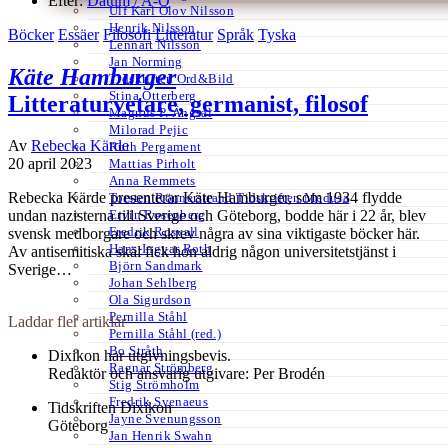
Efter:
Datum /
A-Ö
Ulf Karl Olov Nilsson
Henrik Nilsson
Böcker
Essäer
Filosofi
Litteratur
Språk
Tyska
Lennart Nilsson
Jan Norming
Käte Hamburger
Tidskriften Ord&Bild
Stina Otterberg
Litteraturvetare, germanist, filosof
Magnus P. Ängsal
Milorad Pejic
Av
Rebecka Kärde
Ruth Pergament
20 april 2023
Mattias Pirholt
Anna Remmets
Rebecka Kärde presenterar Käte Hamburger, som 1934 flydde
Torsten Rönnerstrand Tidskriften Medusa
Ervin Rosenberg
undan nazisterna till Sverige och Göteborg, bodde här i 22 år, blev
Fredrik Rosvall
svensk medborgare och skrev några av sina viktigaste böcker här.
Hans-Ingvar Roth
Av antisemitiska skäl fick hon aldrig någon universitetstjänst i
Björn Sandmark
Sverige…
Johan Sehlberg
Ola Sigurdson
Pernilla Ståhl
Laddar fler artiklar
Pernilla Ståhl (red.)
Bo Stråth
Dixikon har utgivningsbevis.
Ragnar Strömberg
Redaktör och ansvarig utgivare: Per Brodén
Stig Strömholm
Fredrik Svenaeus
Tidskriften Dixikon
Jayne Svenungsson
Göteborg
Jan Henrik Swahn