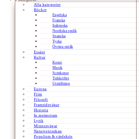
Alla kategorier
Böcker
Engelska
Franska
Italienska
Nordiska språk
Spanska
Tyska
Övriga språk
Essäer
Kultur
Konst
Musik
Scenkonst
Tidskrifter
Utställning
Europa
Film
Filosofi
Framtidsvägar
Historia
In memoriam
Lyrik
Minnesvägar
Naturvetenskap
Populism & värdekris