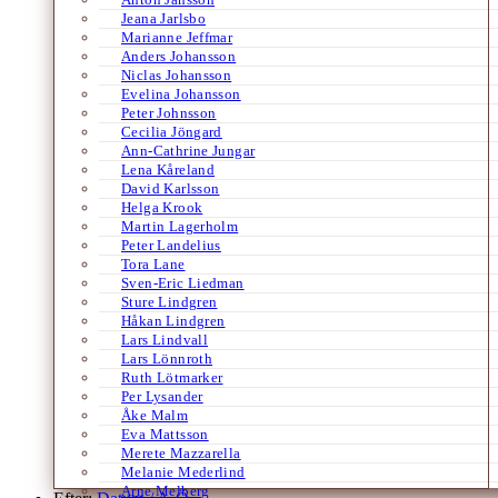
Jeana Jarlsbo
Marianne Jeffmar
Anders Johansson
Niclas Johansson
Evelina Johansson
Peter Johnsson
Cecilia Jöngard
Ann-Cathrine Jungar
Lena Kåreland
David Karlsson
Helga Krook
Martin Lagerholm
Peter Landelius
Tora Lane
Sven-Eric Liedman
Sture Lindgren
Håkan Lindgren
Lars Lindvall
Lars Lönnroth
Ruth Lötmarker
Per Lysander
Åke Malm
Eva Mattsson
Merete Mazzarella
Melanie Mederlind
Arne Melberg