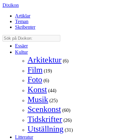
Dixikon
Artiklar
Teman
Skribenter
Essäer
Kultur
Arkitektur
(6)
Film
(19)
Foto
(6)
Konst
(44)
Musik
(25)
Scenkonst
(60)
Tidskrifter
(26)
Utställning
(31)
Litteratur