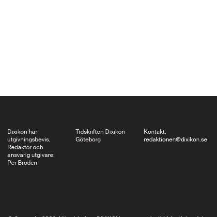
kulturlivet i USA under
de senaste 50 åren
och varje ny trend
hade honom som
upphovsman. Bo
Gustavsson tecknar
hans porträtt. Robert…
Dixikon har
Tidskriften Dixikon
Kontakt:
utgivningsbevis.
Göteborg
redaktionen@dixikon.se
Redaktör och
ansvarig utgivare:
Per Brodén