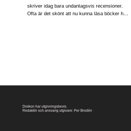
skriver idag bara undantagsvis recensioner.
Ofta är det skönt att nu kunna läsa böcker helt
förutsättningslöst, utan att behöva samla sig
till ett värdeomdöme, men ibland känns det
ändå som…
Dixikon har utgivningsbevis.
Redaktör och ansvarig utgivare: Per Brodén