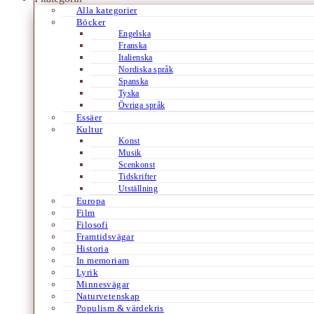
Alla kategorier
Böcker
Engelska
Franska
Italienska
Nordiska språk
Spanska
Tyska
Övriga språk
Essäer
Kultur
Konst
Musik
Scenkonst
Tidskrifter
Utställning
Europa
Film
Filosofi
Framtidsvägar
Historia
In memoriam
Lyrik
Minnesvägar
Naturvetenskap
Populism & värdekris