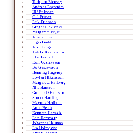
Torbjörn Elensky
Andreas Engström
Ulf Eriksson
C.J. Erixon
Erik Erlanson
Gregor Flakierski
Margareta Flygt
Tomas Forser
Ingar Gadd
Tova Gerge
Tidskriften Glänta
Klas Grinell
Rolf Gustavsson
Bo Gustavsson
Henning Hagerup
Lovisa Håkansson
Margareta Hallberg
Nils Hansson
Gunnar D Hansson
Simon Hartling
Magnus Hedlund
Anne Heith
Kenneth Hermele
Lars Hertzberg
Johannes Heuman
Ivo Holmqvist
Anton Jansson