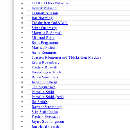
Ulf Karl Olov Nilsson
Henrik Nilsson
Lennart Nilsson
Jan Norming
Tidskriften Ord&Bild
Stina Otterberg
Magnus P. Ängsal
Milorad Pejic
Ruth Pergament
Mattias Pirholt
Anna Remmets
Torsten Rönnerstrand Tidskriften Medusa
Ervin Rosenberg
Fredrik Rosvall
Hans-Ingvar Roth
Björn Sandmark
Johan Sehlberg
Ola Sigurdson
Pernilla Ståhl
Pernilla Ståhl (red.)
Bo Stråth
Ragnar Strömberg
Stig Strömholm
Fredrik Svenaeus
Jayne Svenungsson
Jan Henrik Swahn