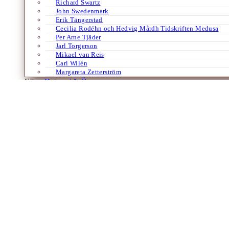
Richard Swartz
John Swedenmark
Erik Tängerstad
Cecilia Rodéhn och Hedvig Mårdh Tidskriften Medusa
Per Arne Tjäder
Jarl Torgerson
Mikael van Reis
Carl Wilén
Margareta Zetterström
Efter:
Datum /
A-Ö
Bloggar
Weekendavisen
Av
Merete Mazzarella
28 april 2009
Nu måste jag få skriva om mitt husorgan, danska Weekend-Avisen som ja
Laddar fler artiklar
Dixikon har utgivningsbevis.
Redaktör och ansvarig utgivare: Per Brodén