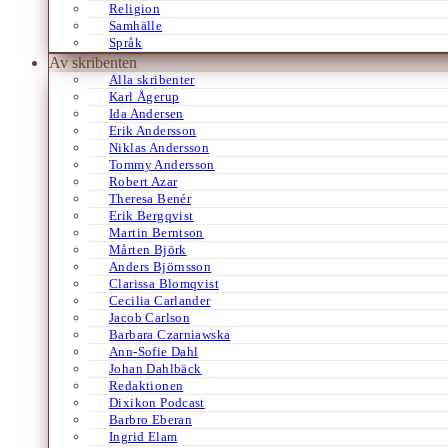
Religion
Samhälle
Språk
Av skribenten
Alla skribenter
Karl Ågerup
Ida Andersen
Erik Andersson
Niklas Andersson
Tommy Andersson
Robert Azar
Theresa Benér
Erik Bergqvist
Martin Berntson
Mårten Björk
Anders Björnsson
Clarissa Blomqvist
Cecilia Carlander
Jacob Carlson
Barbara Czarniawska
Ann-Sofie Dahl
Johan Dahlbäck
Redaktionen
Dixikon Podcast
Barbro Eberan
Ingrid Elam