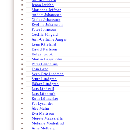
Jeana Jarlsbo
Marianne Jeffmar
Anders Johansson
Niclas Johansson
Evelina Johansson
Peter Johnsson
Cecilia Jöngard
Ann-Cathrine Jungar
Lena Kåreland
David Karlsson
Helga Krook
Martin Lagerholm
Peter Landelius
Tora Lane
Sven-Eric Liedman
Sture Lindgren
Håkan Lindgren
Lars Lindvall
Lars Lönnroth
Ruth Lötmarker
Per Lysander
Åke Malm
Eva Mattsson
Merete Mazzarella
Melanie Mederlind
Arne Melberg