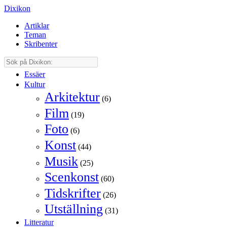
Dixikon
Artiklar
Teman
Skribenter
Essäer
Kultur
Arkitektur
(6)
Film
(19)
Foto
(6)
Konst
(44)
Musik
(25)
Scenkonst
(60)
Tidskrifter
(26)
Utställning
(31)
Litteratur