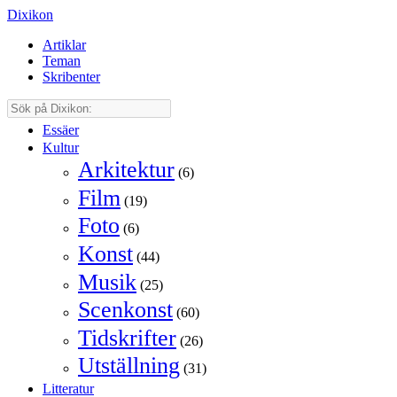
Dixikon
Artiklar
Teman
Skribenter
Essäer
Kultur
Arkitektur
(6)
Film
(19)
Foto
(6)
Konst
(44)
Musik
(25)
Scenkonst
(60)
Tidskrifter
(26)
Utställning
(31)
Litteratur