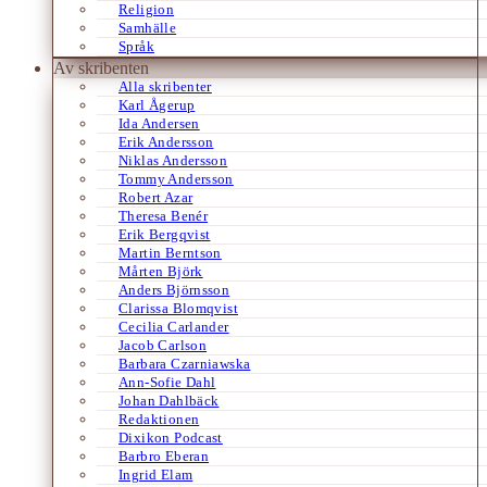
Religion
Samhälle
Språk
Av skribenten
Alla skribenter
Karl Ågerup
Ida Andersen
Erik Andersson
Niklas Andersson
Tommy Andersson
Robert Azar
Theresa Benér
Erik Bergqvist
Martin Berntson
Mårten Björk
Anders Björnsson
Clarissa Blomqvist
Cecilia Carlander
Jacob Carlson
Barbara Czarniawska
Ann-Sofie Dahl
Johan Dahlbäck
Redaktionen
Dixikon Podcast
Barbro Eberan
Ingrid Elam