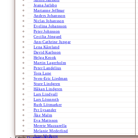
Jeana Jarlsbo
Marianne Jeffmar
Anders Johansson
Niclas Johansson
Evelina Johansson
Peter Johnsson
Cecilia Jöngard
Ann-Cathrine Jungar
Lena Kåreland
David Karlsson
Helga Krook
Martin Lagerholm
Peter Landelius
Tora Lane
Sven-Eric Liedman
Sture Lindgren
Håkan Lindgren
Lars Lindvall
Lars Lönnroth
Ruth Lötmarker
Per Lysander
Åke Malm
Eva Mattsson
Merete Mazzarella
Melanie Mederlind
Arne Melberg