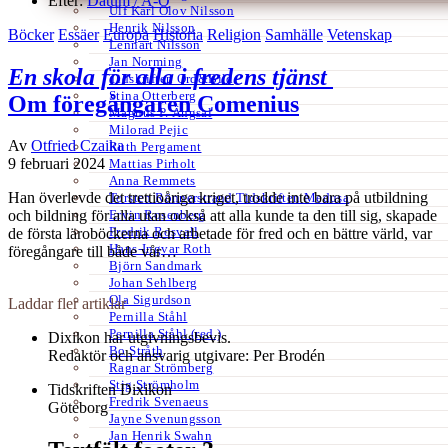
Efter:
Datum /
A-Ö
Ulf Karl Olov Nilsson
Henrik Nilsson
Böcker
Essäer
Europa
Historia
Religion
Samhälle
Vetenskap
Lennart Nilsson
Jan Norming
En skola för alla i fredens tjänst
Tidskriften Ord&Bild
Stina Otterberg
Om föregångaren Comenius
Magnus P. Ängsal
Milorad Pejic
Av
Otfried Czaika
Ruth Pergament
9 februari 2024
Mattias Pirholt
Anna Remmets
Han överlevde det trettioåriga kriget, trodde inte bara på utbildning
Torsten Rönnerstrand Tidskriften Medusa
Ervin Rosenberg
och bildning för alla utan också att alla kunde ta den till sig, skapade
Fredrik Rosvall
de första läroböckerna och arbetade för fred och en bättre värld, var
Hans-Ingvar Roth
föregångare till både vår…
Björn Sandmark
Johan Sehlberg
Ola Sigurdson
Laddar fler artiklar
Pernilla Ståhl
Pernilla Ståhl (red.)
Dixikon har utgivningsbevis.
Bo Stråth
Redaktör och ansvarig utgivare: Per Brodén
Ragnar Strömberg
Stig Strömholm
Tidskriften Dixikon
Fredrik Svenaeus
Göteborg
Jayne Svenungsson
Jan Henrik Swahn