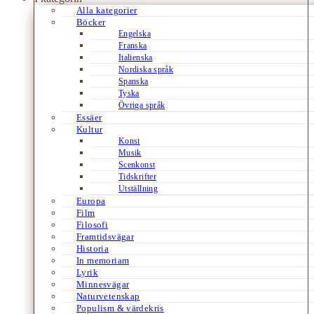
Alla kategorier
Böcker
Engelska
Franska
Italienska
Nordiska språk
Spanska
Tyska
Övriga språk
Essäer
Kultur
Konst
Musik
Scenkonst
Tidskrifter
Utställning
Europa
Film
Filosofi
Framtidsvägar
Historia
In memoriam
Lyrik
Minnesvägar
Naturvetenskap
Populism & värdekris