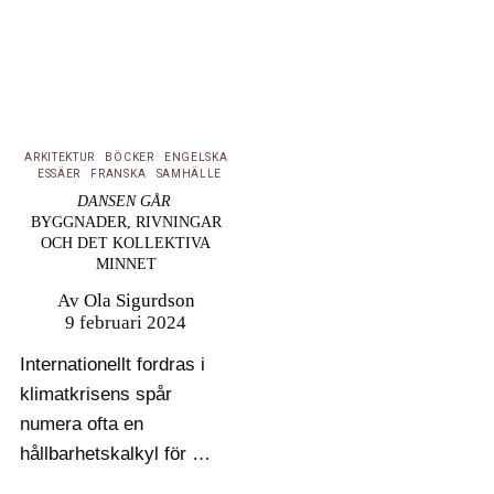
ARKITEKTUR
BÖCKER
ENGELSKA
ESSÄER
FRANSKA
SAMHÄLLE
DANSEN GÅR
BYGGNADER, RIVNINGAR
OCH DET KOLLEKTIVA
MINNET
Av
Ola Sigurdson
9 februari 2024
Internationellt fordras i
klimatkrisens spår
numera ofta en
hållbarhetskalkyl för att
få riva ett hus. Så inte