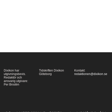
här. En av de senaste
uppmärksammade och
kontroversiella
rivningarna gällde
gamla Flickläroverket i
Göteborg. Att en rivning
inte bara innebär en
förlust av…
Dixikon har
Tidskriften Dixikon
Kontakt:
utgivningsbevis.
Göteborg
redaktionen@dixikon.se
Redaktör och
ansvarig utgivare:
Per Brodén