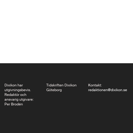
Februari 33, en dag-
för-dag berättelse om
hur Tyskland
förvandlades från
demokrati till diktatur
på en månad med
start vid Hitlers
makttillträde den 30
januari 1933.
Kenneth…
Dixikon har
Tidskriften Dixikon
Kontakt:
utgivningsbevis.
Göteborg
redaktionen@dixikon.se
Redaktör och
ansvarig utgivare:
Per Brodén