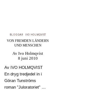
BLOGGAR
IVO HOLMQVIST
VON FREMDEN LÄNDERN
UND MENSCHEN
Av
Ivo Holmqvist
8 juni 2010
Av IVO HOLMQVIST
En dryg tredjedel in i
Göran Tunströms
roman ”Juloratoriet” har
den unge Sidner, han
vars mamma Solveig
omkommit när hon