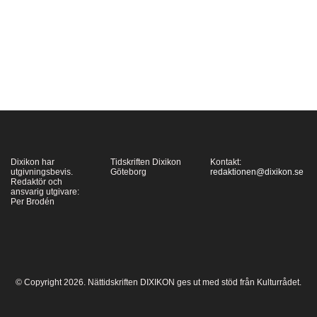
cyklat i väg till en
körrepetition av Bachs
oratorium, träffat den
romantiska Fanny Udde
som släpper ner…
Dixikon har
Tidskriften Dixikon
Kontakt:
utgivningsbevis.
Göteborg
redaktionen@dixikon.se
Redaktör och
ansvarig utgivare:
Per Brodén
© Copyright 2026. Nättidskriften DIXIKON ges ut med stöd från Kulturrådet.