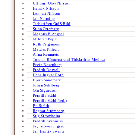
Ulf Karl Olov Nilsson
Henrik Nilsson
Lennart Nilsson
Jan Norming
Tidskriften Ord&Bild
Stina Otterberg
Magnus P. Ängsal
Milorad Pejic
Ruth Pergament
Mattias Pirholt
Anna Remmets
Torsten Rönnerstrand Tidskriften Medusa
Ervin Rosenberg
Fredrik Rosvall
Hans-Ingvar Roth
Björn Sandmark
Johan Sehlberg
Ola Sigurdson
Pernilla Ståhl
Pernilla Ståhl (red.)
Bo Stråth
Ragnar Strömberg
Stig Strömholm
Fredrik Svenaeus
Jayne Svenungsson
Jan Henrik Swahn