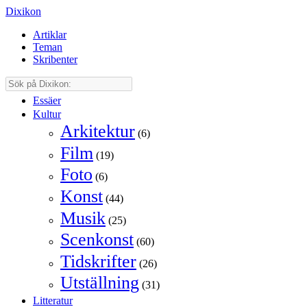
Dixikon
Artiklar
Teman
Skribenter
Essäer
Kultur
Arkitektur
(6)
Film
(19)
Foto
(6)
Konst
(44)
Musik
(25)
Scenkonst
(60)
Tidskrifter
(26)
Utställning
(31)
Litteratur