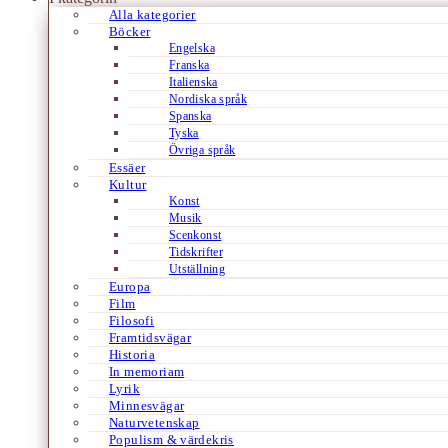
Alla kategorier
Böcker
Engelska
Franska
Italienska
Nordiska språk
Spanska
Tyska
Övriga språk
Essäer
Kultur
Konst
Musik
Scenkonst
Tidskrifter
Utställning
Europa
Film
Filosofi
Framtidsvägar
Historia
In memoriam
Lyrik
Minnesvägar
Naturvetenskap
Populism & värdekris