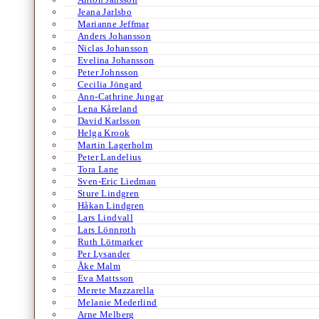
Jeana Jarlsbo
Marianne Jeffmar
Anders Johansson
Niclas Johansson
Evelina Johansson
Peter Johnsson
Cecilia Jöngard
Ann-Cathrine Jungar
Lena Kåreland
David Karlsson
Helga Krook
Martin Lagerholm
Peter Landelius
Tora Lane
Sven-Eric Liedman
Sture Lindgren
Håkan Lindgren
Lars Lindvall
Lars Lönnroth
Ruth Lötmarker
Per Lysander
Åke Malm
Eva Mattsson
Merete Mazzarella
Melanie Mederlind
Arne Melberg