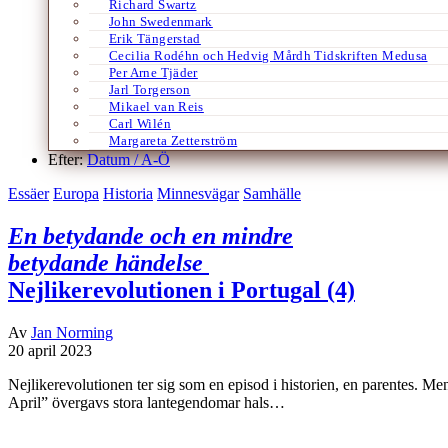
Richard Swartz
John Swedenmark
Erik Tängerstad
Cecilia Rodéhn och Hedvig Mårdh Tidskriften Medusa
Per Arne Tjäder
Jarl Torgerson
Mikael van Reis
Carl Wilén
Margareta Zetterström
Efter:
Datum /
A-Ö
Essäer
Europa
Historia
Minnesvägar
Samhälle
En betydande och en mindre
betydande händelse
Nejlikerevolutionen i Portugal (4)
Av
Jan Norming
20 april 2023
Nejlikerevolutionen ter sig som en episod i historien, en parentes. 
April” övergavs stora lantegendomar hals…