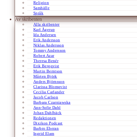
Religion
Samhälle
Språk
Av skribenten
Alla skribenter
Karl Ågerup
Ida Andersen
Erik Andersson
Niklas Andersson
Tommy Andersson
Robert Azar
Theresa Benér
Erik Bergqvist
Martin Berntson
Mårten Björk
Anders Björnsson
Clarissa Blomqvist
Cecilia Carlander
Jacob Carlson
Barbara Czarniawska
Ann-Sofie Dahl
Johan Dahlbäck
Redaktionen
Dixikon Podcast
Barbro Eberan
Ingrid Elam