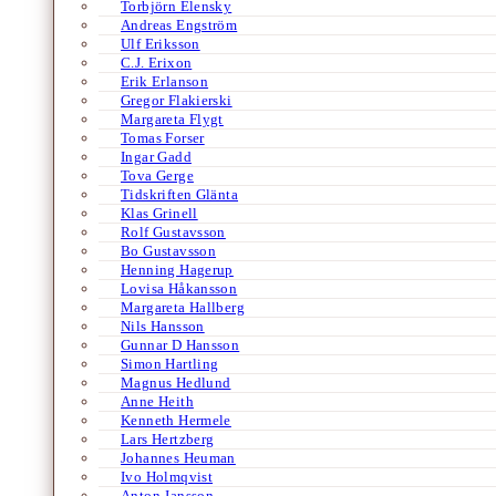
Torbjörn Elensky
Andreas Engström
Ulf Eriksson
C.J. Erixon
Erik Erlanson
Gregor Flakierski
Margareta Flygt
Tomas Forser
Ingar Gadd
Tova Gerge
Tidskriften Glänta
Klas Grinell
Rolf Gustavsson
Bo Gustavsson
Henning Hagerup
Lovisa Håkansson
Margareta Hallberg
Nils Hansson
Gunnar D Hansson
Simon Hartling
Magnus Hedlund
Anne Heith
Kenneth Hermele
Lars Hertzberg
Johannes Heuman
Ivo Holmqvist
Anton Jansson