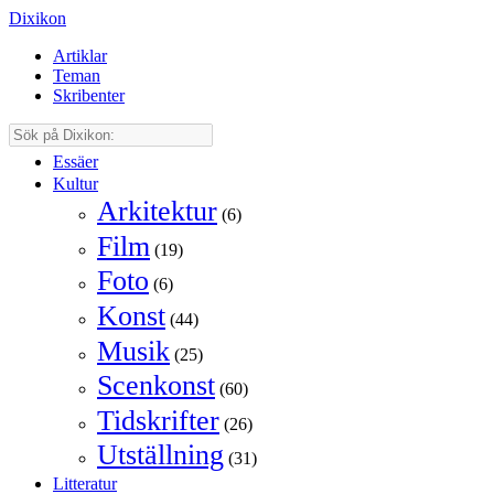
Dixikon
Artiklar
Teman
Skribenter
Essäer
Kultur
Arkitektur
(6)
Film
(19)
Foto
(6)
Konst
(44)
Musik
(25)
Scenkonst
(60)
Tidskrifter
(26)
Utställning
(31)
Litteratur