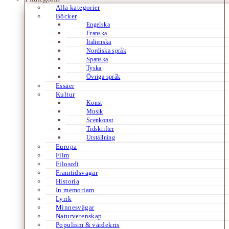
Alla kategorier
Böcker
Engelska
Franska
Italienska
Nordiska språk
Spanska
Tyska
Övriga språk
Essäer
Kultur
Konst
Musik
Scenkonst
Tidskrifter
Utställning
Europa
Film
Filosofi
Framtidsvägar
Historia
In memoriam
Lyrik
Minnesvägar
Naturvetenskap
Populism & värdekris