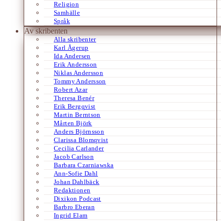
Religion
Samhälle
Språk
Av skribenten
Alla skribenter
Karl Ågerup
Ida Andersen
Erik Andersson
Niklas Andersson
Tommy Andersson
Robert Azar
Theresa Benér
Erik Bergqvist
Martin Berntson
Mårten Björk
Anders Björnsson
Clarissa Blomqvist
Cecilia Carlander
Jacob Carlson
Barbara Czarniawska
Ann-Sofie Dahl
Johan Dahlbäck
Redaktionen
Dixikon Podcast
Barbro Eberan
Ingrid Elam