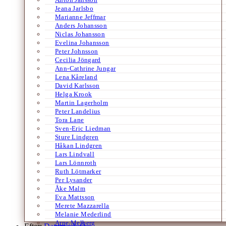
Jeana Jarlsbo
Marianne Jeffmar
Anders Johansson
Niclas Johansson
Evelina Johansson
Peter Johnsson
Cecilia Jöngard
Ann-Cathrine Jungar
Lena Kåreland
David Karlsson
Helga Krook
Martin Lagerholm
Peter Landelius
Tora Lane
Sven-Eric Liedman
Sture Lindgren
Håkan Lindgren
Lars Lindvall
Lars Lönnroth
Ruth Lötmarker
Per Lysander
Åke Malm
Eva Mattsson
Merete Mazzarella
Melanie Mederlind
Arne Melberg