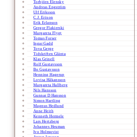
Torbjörn Elensky
Andreas Engström
Ulf Eriksson
C.J. Erixon
Erik Erlanson
Gregor Flakierski
Margareta Flygt
Tomas Forser
Ingar Gadd
Tova Gerge
Tidskriften Glänta
Klas Grinell
Rolf Gustavsson
Bo Gustavsson
Henning Hagerup
Lovisa Håkansson
Margareta Hallberg
Nils Hansson
Gunnar D Hansson
Simon Hartling
Magnus Hedlund
Anne Heith
Kenneth Hermele
Lars Hertzberg
Johannes Heuman
Ivo Holmqvist
Anton Jansson