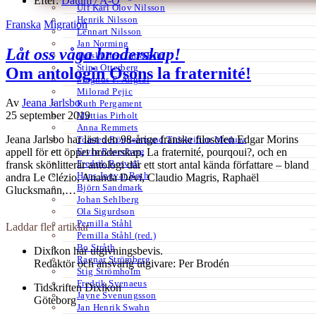
Efter:
Datum /
A-Ö
Ulf Karl Olov Nilsson
Henrik Nilsson
Franska
Migration
Lennart Nilsson
Jan Norming
Låt oss våga broderskap!
Tidskriften Ord&Bild
Stina Otterberg
Om antologin Osons la fraternité!
Magnus P. Ängsal
Milorad Pejic
Av
Jeana Jarlsbo
Ruth Pergament
25 september 2019
Mattias Pirholt
Anna Remmets
Jeana Jarlsbo har läst den 98-årige franske filosofen Edgar Morins
Torsten Rönnerstrand Tidskriften Medusa
Ervin Rosenberg
appell för ett öppet broderskap, La fraternité, pourqoui?, och en
Fredrik Rosvall
fransk skönlitterär antologi där ett stort antal kända författare – bland
Hans-Ingvar Roth
andra Le Clézio, Ananda Devi, Claudio Magris, Raphaël
Björn Sandmark
Glucksmann,…
Johan Sehlberg
Ola Sigurdson
Pernilla Ståhl
Laddar fler artiklar
Pernilla Ståhl (red.)
Bo Stråth
Dixikon har utgivningsbevis.
Ragnar Strömberg
Redaktör och ansvarig utgivare: Per Brodén
Stig Strömholm
Fredrik Svenaeus
Tidskriften Dixikon
Jayne Svenungsson
Göteborg
Jan Henrik Swahn