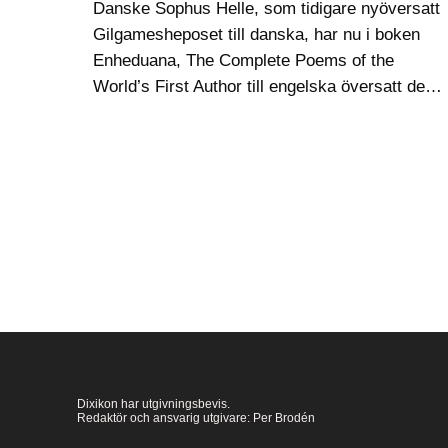
Danske Sophus Helle, som tidigare nyöversatt
Gilgamesheposet till danska, har nu i boken
Enheduana, The Complete Poems of the
World’s First Author till engelska översatt det
som finns att översätta av Enheduanna, en
kungadotter – och överprästinna åt månguden
Nanna…
Dixikon har utgivningsbevis.
Redaktör och ansvarig utgivare: Per Brodén