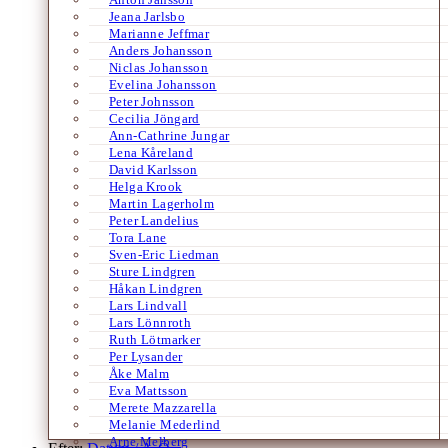
Jeana Jarlsbo
Marianne Jeffmar
Anders Johansson
Niclas Johansson
Evelina Johansson
Peter Johnsson
Cecilia Jöngard
Ann-Cathrine Jungar
Lena Kåreland
David Karlsson
Helga Krook
Martin Lagerholm
Peter Landelius
Tora Lane
Sven-Eric Liedman
Sture Lindgren
Håkan Lindgren
Lars Lindvall
Lars Lönnroth
Ruth Lötmarker
Per Lysander
Åke Malm
Eva Mattsson
Merete Mazzarella
Melanie Mederlind
Arne Melberg