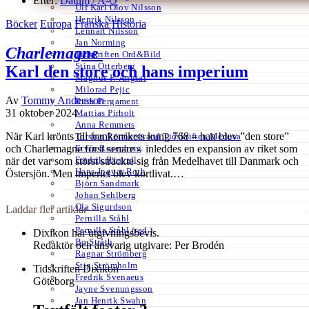
Efter:
Datum /
A-Ö
Ulf Karl Olov Nilsson
Henrik Nilsson
Böcker
Europa
Franska
Historia
Lennart Nilsson
Jan Norming
Charlemagne
Tidskriften Ord&Bild
Stina Otterberg
Karl den store och hans imperium
Magnus P. Ängsal
Milorad Pejic
Av
Tommy Andersson
Ruth Pergament
31 oktober 2024
Mattias Pirholt
Anna Remmets
När Karl krönts till frankerrikets kung 768 – han blev ”den store”
Torsten Rönnerstrand Tidskriften Medusa
Ervin Rosenberg
och Charlemagne först senare – inleddes en expansion av riket som
Fredrik Rosvall
när det var som störst sträckte sig från Medelhavet till Danmark och
Hans-Ingvar Roth
Östersjön. Men imperiet blev kortlivat.…
Björn Sandmark
Johan Sehlberg
Ola Sigurdson
Laddar fler artiklar
Pernilla Ståhl
Pernilla Ståhl (red.)
Dixikon har utgivningsbevis.
Bo Stråth
Redaktör och ansvarig utgivare: Per Brodén
Ragnar Strömberg
Stig Strömholm
Tidskriften Dixikon
Fredrik Svenaeus
Göteborg
Jayne Svenungsson
Jan Henrik Swahn