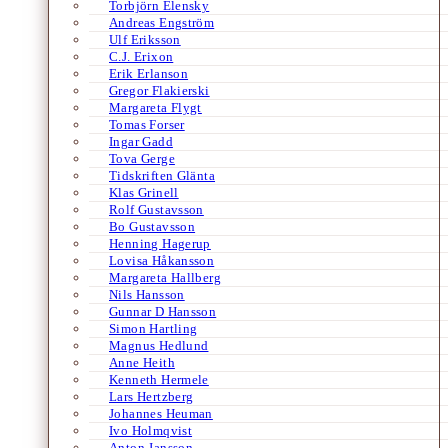
Torbjörn Elensky
Andreas Engström
Ulf Eriksson
C.J. Erixon
Erik Erlanson
Gregor Flakierski
Margareta Flygt
Tomas Forser
Ingar Gadd
Tova Gerge
Tidskriften Glänta
Klas Grinell
Rolf Gustavsson
Bo Gustavsson
Henning Hagerup
Lovisa Håkansson
Margareta Hallberg
Nils Hansson
Gunnar D Hansson
Simon Hartling
Magnus Hedlund
Anne Heith
Kenneth Hermele
Lars Hertzberg
Johannes Heuman
Ivo Holmqvist
Anton Jansson