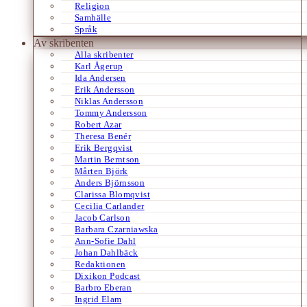
Religion
Samhälle
Språk
Av skribenten
Alla skribenter
Karl Ågerup
Ida Andersen
Erik Andersson
Niklas Andersson
Tommy Andersson
Robert Azar
Theresa Benér
Erik Bergqvist
Martin Berntson
Mårten Björk
Anders Björnsson
Clarissa Blomqvist
Cecilia Carlander
Jacob Carlson
Barbara Czarniawska
Ann-Sofie Dahl
Johan Dahlbäck
Redaktionen
Dixikon Podcast
Barbro Eberan
Ingrid Elam