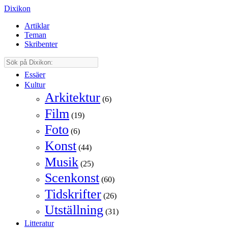
Dixikon
Artiklar
Teman
Skribenter
Essäer
Kultur
Arkitektur
(6)
Film
(19)
Foto
(6)
Konst
(44)
Musik
(25)
Scenkonst
(60)
Tidskrifter
(26)
Utställning
(31)
Litteratur