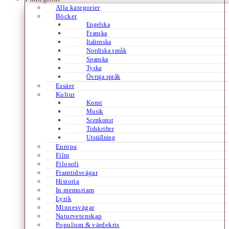
Alla kategorier
Böcker
Engelska
Franska
Italienska
Nordiska språk
Spanska
Tyska
Övriga språk
Essäer
Kultur
Konst
Musik
Scenkonst
Tidskrifter
Utställning
Europa
Film
Filosofi
Framtidsvägar
Historia
In memoriam
Lyrik
Minnesvägar
Naturvetenskap
Populism & värdekris