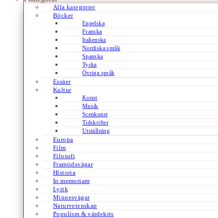
Alla kategorier
Böcker
Engelska
Franska
Italienska
Nordiska språk
Spanska
Tyska
Övriga språk
Essäer
Kultur
Konst
Musik
Scenkonst
Tidskrifter
Utställning
Europa
Film
Filosofi
Framtidsvägar
Historia
In memoriam
Lyrik
Minnesvägar
Naturvetenskap
Populism & värdekris