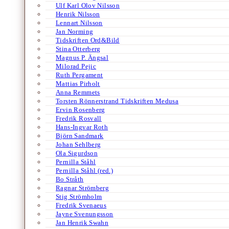
Ulf Karl Olov Nilsson
Henrik Nilsson
Lennart Nilsson
Jan Norming
Tidskriften Ord&Bild
Stina Otterberg
Magnus P. Ängsal
Milorad Pejic
Ruth Pergament
Mattias Pirholt
Anna Remmets
Torsten Rönnerstrand Tidskriften Medusa
Ervin Rosenberg
Fredrik Rosvall
Hans-Ingvar Roth
Björn Sandmark
Johan Sehlberg
Ola Sigurdson
Pernilla Ståhl
Pernilla Ståhl (red.)
Bo Stråth
Ragnar Strömberg
Stig Strömholm
Fredrik Svenaeus
Jayne Svenungsson
Jan Henrik Swahn