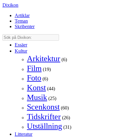
Dixikon
Artiklar
Teman
Skribenter
Essäer
Kultur
Arkitektur
(6)
Film
(19)
Foto
(6)
Konst
(44)
Musik
(25)
Scenkonst
(60)
Tidskrifter
(26)
Utställning
(31)
Litteratur