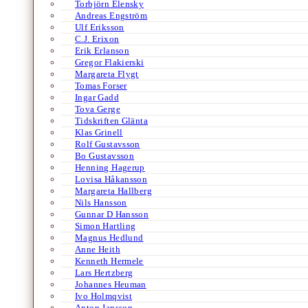
Torbjörn Elensky
Andreas Engström
Ulf Eriksson
C.J. Erixon
Erik Erlanson
Gregor Flakierski
Margareta Flygt
Tomas Forser
Ingar Gadd
Tova Gerge
Tidskriften Glänta
Klas Grinell
Rolf Gustavsson
Bo Gustavsson
Henning Hagerup
Lovisa Håkansson
Margareta Hallberg
Nils Hansson
Gunnar D Hansson
Simon Hartling
Magnus Hedlund
Anne Heith
Kenneth Hermele
Lars Hertzberg
Johannes Heuman
Ivo Holmqvist
Anton Jansson