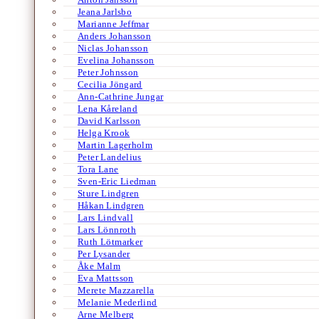
Jeana Jarlsbo
Marianne Jeffmar
Anders Johansson
Niclas Johansson
Evelina Johansson
Peter Johnsson
Cecilia Jöngard
Ann-Cathrine Jungar
Lena Kåreland
David Karlsson
Helga Krook
Martin Lagerholm
Peter Landelius
Tora Lane
Sven-Eric Liedman
Sture Lindgren
Håkan Lindgren
Lars Lindvall
Lars Lönnroth
Ruth Lötmarker
Per Lysander
Åke Malm
Eva Mattsson
Merete Mazzarella
Melanie Mederlind
Arne Melberg