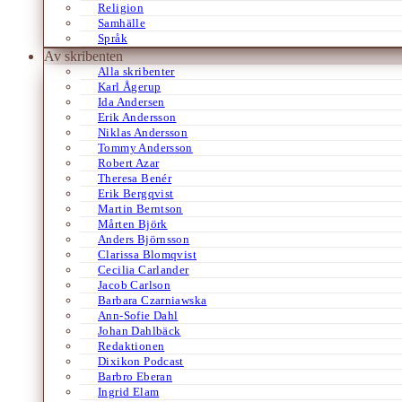
Religion
Samhälle
Språk
Av skribenten
Alla skribenter
Karl Ågerup
Ida Andersen
Erik Andersson
Niklas Andersson
Tommy Andersson
Robert Azar
Theresa Benér
Erik Bergqvist
Martin Berntson
Mårten Björk
Anders Björnsson
Clarissa Blomqvist
Cecilia Carlander
Jacob Carlson
Barbara Czarniawska
Ann-Sofie Dahl
Johan Dahlbäck
Redaktionen
Dixikon Podcast
Barbro Eberan
Ingrid Elam