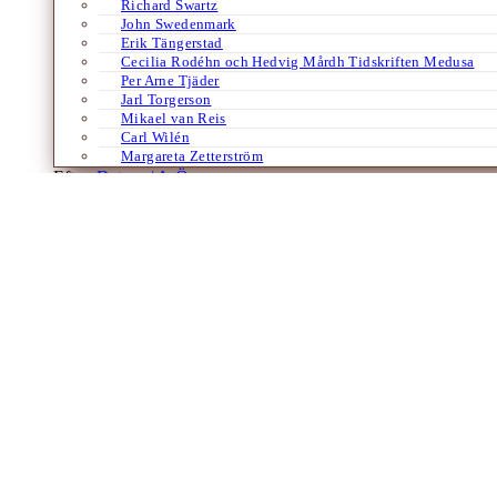
Richard Swartz
John Swedenmark
Erik Tängerstad
Cecilia Rodéhn och Hedvig Mårdh Tidskriften Medusa
Per Arne Tjäder
Jarl Torgerson
Mikael van Reis
Carl Wilén
Margareta Zetterström
Efter:
Datum /
A-Ö
Böcker
Essäer
Filosofi
Litteratur
Språk
Tyska
Käte Hamburger
Litteraturvetare, germanist, filosof
Av
Rebecka Kärde
20 april 2023
Rebecka Kärde presenterar Käte Hamburger, som 1934 flydde undan naz
antisemitiska skäl fick hon aldrig någon universitetstjänst i Sverige…
Laddar fler artiklar