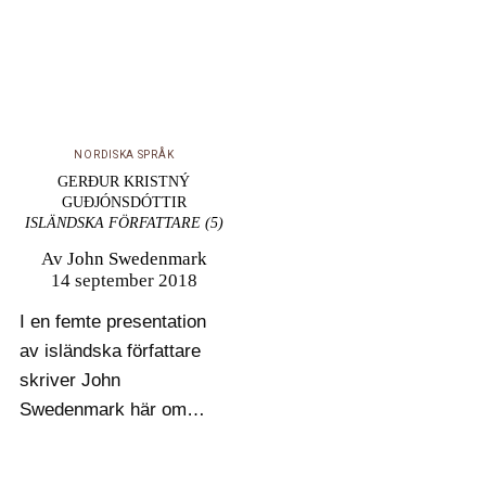
NORDISKA SPRÅK
GERÐUR KRISTNÝ
GUÐJÓNSDÓTTIR
ISLÄNDSKA FÖRFATTARE (5)
Av
John Swedenmark
14 september 2018
I en femte presentation
av isländska författare
skriver John
Swedenmark här om
Gerður Kristný, poet,
barnboks- och