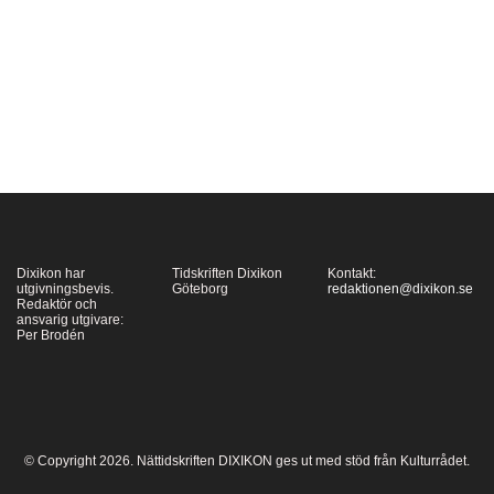
romanförfattare, med
det övernaturliga som
en viktig dimension i
hennes skrivande. Det
som gör hennes
senaste
roman, Smartís, om en
ung flicka som skall
börja gymnasiet, så
Dixikon har
Tidskriften Dixikon
Kontakt:
extra…
utgivningsbevis.
Göteborg
redaktionen@dixikon.se
Redaktör och
ansvarig utgivare:
Per Brodén
© Copyright 2026. Nättidskriften DIXIKON ges ut med stöd från Kulturrådet.