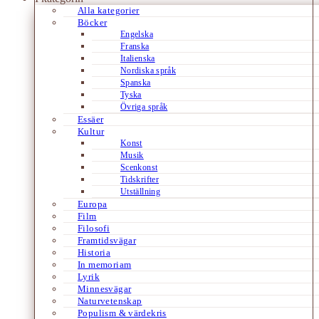
Alla kategorier
Böcker
Engelska
Franska
Italienska
Nordiska språk
Spanska
Tyska
Övriga språk
Essäer
Kultur
Konst
Musik
Scenkonst
Tidskrifter
Utställning
Europa
Film
Filosofi
Framtidsvägar
Historia
In memoriam
Lyrik
Minnesvägar
Naturvetenskap
Populism & värdekris