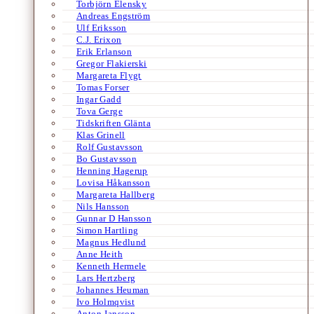
Torbjörn Elensky
Andreas Engström
Ulf Eriksson
C.J. Erixon
Erik Erlanson
Gregor Flakierski
Margareta Flygt
Tomas Forser
Ingar Gadd
Tova Gerge
Tidskriften Glänta
Klas Grinell
Rolf Gustavsson
Bo Gustavsson
Henning Hagerup
Lovisa Håkansson
Margareta Hallberg
Nils Hansson
Gunnar D Hansson
Simon Hartling
Magnus Hedlund
Anne Heith
Kenneth Hermele
Lars Hertzberg
Johannes Heuman
Ivo Holmqvist
Anton Jansson