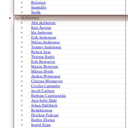
Religion
Samhälle
Språk
Av skribenten
Alla skribenter
Karl Ågerup
Ida Andersen
Erik Andersson
Niklas Andersson
Tommy Andersson
Robert Azar
Theresa Benér
Erik Bergqvist
Martin Berntson
Mårten Björk
Anders Björnsson
Clarissa Blomqvist
Cecilia Carlander
Jacob Carlson
Barbara Czarniawska
Ann-Sofie Dahl
Johan Dahlbäck
Redaktionen
Dixikon Podcast
Barbro Eberan
Ingrid Elam