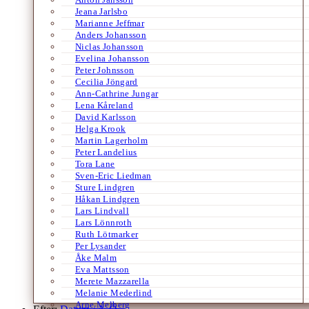
Jeana Jarlsbo
Marianne Jeffmar
Anders Johansson
Niclas Johansson
Evelina Johansson
Peter Johnsson
Cecilia Jöngard
Ann-Cathrine Jungar
Lena Kåreland
David Karlsson
Helga Krook
Martin Lagerholm
Peter Landelius
Tora Lane
Sven-Eric Liedman
Sture Lindgren
Håkan Lindgren
Lars Lindvall
Lars Lönnroth
Ruth Lötmarker
Per Lysander
Åke Malm
Eva Mattsson
Merete Mazzarella
Melanie Mederlind
Arne Melberg