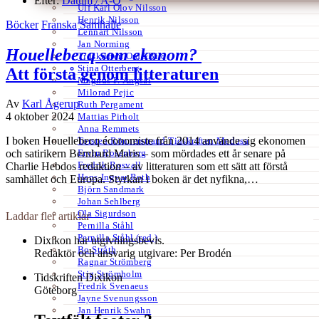
Efter:
Datum /
A-Ö
Ulf Karl Olov Nilsson
Henrik Nilsson
Böcker
Franska
Samhälle
Lennart Nilsson
Jan Norming
Houellebecq som ekonom?
Tidskriften Ord&Bild
Stina Otterberg
Att förstå genom litteraturen
Magnus P. Ängsal
Milorad Pejic
Av
Karl Ågerup
Ruth Pergament
4 oktober 2024
Mattias Pirholt
Anna Remmets
I boken Houellebecq économiste från 2014 använde sig ekonomen
Torsten Rönnerstrand Tidskriften Medusa
Ervin Rosenberg
och satirikern Bernhard Maris – som mördades ett år senare på
Fredrik Rosvall
Charlie Hebdos redaktion – av litteraturen som ett sätt att förstå
Hans-Ingvar Roth
samhället och Europa. Styrkan i boken är det nyfikna,…
Björn Sandmark
Johan Sehlberg
Ola Sigurdson
Laddar fler artiklar
Pernilla Ståhl
Pernilla Ståhl (red.)
Dixikon har utgivningsbevis.
Bo Stråth
Redaktör och ansvarig utgivare: Per Brodén
Ragnar Strömberg
Stig Strömholm
Tidskriften Dixikon
Fredrik Svenaeus
Göteborg
Jayne Svenungsson
Jan Henrik Swahn