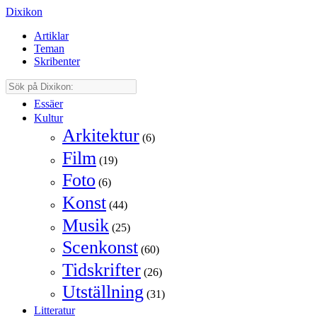
Dixikon
Artiklar
Teman
Skribenter
Essäer
Kultur
Arkitektur
(6)
Film
(19)
Foto
(6)
Konst
(44)
Musik
(25)
Scenkonst
(60)
Tidskrifter
(26)
Utställning
(31)
Litteratur