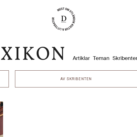
Dixikon
Artiklar
Teman
Skribente
AV SKRIBENTEN