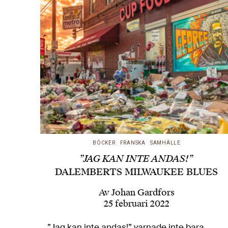
BÖCKER
FRANSKA
SAMHÄLLE
”JAG KAN INTE ANDAS!”
DALEMBERTS MILWAUKEE BLUES
Av
Johan Gardfors
25 februari 2022
”Jag kan inte andas!” varnade inte bara