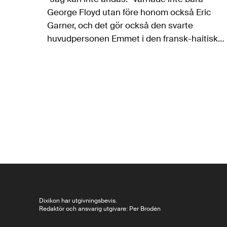
George Floyd utan före honom också Eric
Garner, och det gör också den svarte
huvudpersonen Emmet i den fransk-haitiske
författaren Philippe Dalemberts roman
Milwaukee Blues, nyligen nominerad till
Goncourtpriset. Den haitiske författaren…
Dixikon har utgivningsbevis.
Redaktör och ansvarig utgivare: Per Brodén