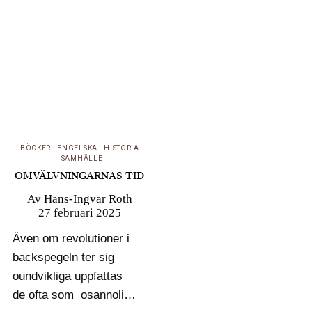
skriver Kenneth
Hermele om Bubers
politiska tankar om en
bi-nationell stat där två
folk hade lika…
BÖCKER
ENGELSKA
HISTORIA
SAMHÄLLE
OMVÄLVNINGARNAS TID
Av
Hans-Ingvar Roth
27 februari 2025
Även om revolutioner i
backspegeln ter sig
oundvikliga uppfattas
de ofta som osannolika