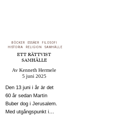
BÖCKER
ESSÄER
FILOSOFI
HISTORIA
RELIGION
SAMHÄLLE
ETT RÄTTVIST
SAMHÄLLE
Av
Kenneth Hermele
5 juni 2025
Den 13 juni i år är det
60 år sedan Martin
Buber dog i Jerusalem.
Med utgångspunkt i
Paul Mendes-Flohrs två
böcker om Buber