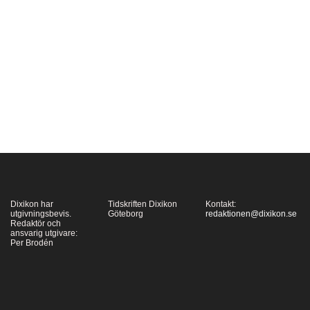
tills de inträffar. Men då
sker allt många gånger
mycket snabbt och
överraskande, som
nyss i Syrien. I boken
Age of Revolutions
försöker forskaren och
journalisten mm…
Dixikon har
Tidskriften Dixikon
Kontakt:
utgivningsbevis.
Göteborg
redaktionen@dixikon.se
Redaktör och
ansvarig utgivare:
Per Brodén