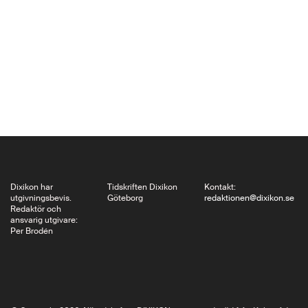
Kaliningrad. Dixikon
har redan tidigare
inlett firandet med
Sven-Eric Liedmans
text om Marcus
Willaschecks stora
och generösa biografi
Kant: Die Revolution
des Denkens. Här
återkommer…
Dixikon har
Tidskriften Dixikon
Kontakt:
utgivningsbevis.
Göteborg
redaktionen@dixikon.se
Redaktör och
ansvarig utgivare:
Per Brodén