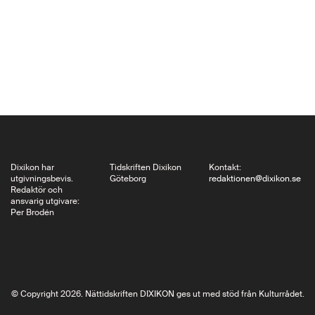
moralfrågorna om vem
som har rätt att
bestämma över liv och
död. Idag tar läkare ett
eget ansvar och…
Dixikon har
Tidskriften Dixikon
Kontakt:
utgivningsbevis.
Göteborg
redaktionen@dixikon.se
Redaktör och
ansvarig utgivare:
Per Brodén
© Copyright 2026. Nättidskriften DIXIKON ges ut med stöd från Kulturrådet.