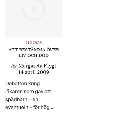
BLOGGAR
ATT BESTÄMMA ÖVER
LIV OCH DÖD
Av
Margareta Flygt
14 april 2009
Debatten kring
läkaren som gav ett
spädbarn – en
eventuellt – för hög
dos morfin har
aktualiserat en av de
svåraste